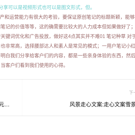
分享可以是视频形式也可以是图文形式，但。
生产和运营能力有很大的考验，要保证原创笔记的标题新颖，能
创笔记的价值等等，这的确需要比较大的人力成本但如果做好了
键词优化和广告投放，做好这4点其实并不难01 笔记种草 对
本也非常高，选择腰部达人和素人是常见的模式；一用户笔记小
要明白我们分享给客户们的内容，都是一些亲身体验的东西，然
，当客户们看到我们使用的心得。
下
抖音100元上热门有用吗(抖音上热门100元有用吗别人能看出来是花钱上的热门吗)
风景走心文案:走心文案雪