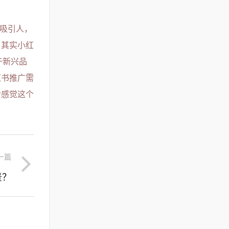
够吸引人，
；其实小红
于新兴品
红书推广需
后感觉这个
一篇
景？