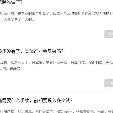
来越难做了？
电商已然不是之前的那个电商了，如果不能及时拥抱变化就会被无情抛弃
人都发生了巨大的...
详
多多没有了，实体产业会复兴吗？
耳机，看着高大上，日本货，结果回家一看，日本监造，深圳制造…无品
的小米air哀...
详
商需要什么手续，前期要投入多少钱？
册店铺，然后选品，然后做美工，编写listing，做运营优化，出单，处