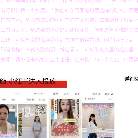
，成单率是相同产品的5倍；作为主流的社交软件，充当着一个
常看好但是换一个维度，当我们站在商家的角度选择的时候，究
推广方式不；从业内成功的小红书推广案例中，成都澜梦了解到
屏三方面入手；听过身边不少的人建议澜梦，但是这年头谁的钱
解工作，可以肯定的说澜梦小红书推广值得掏钱，因为回报率高
为引流的推广方式大受欢迎，排名靠前了可以带来大量的成交量
你做哪个词小红书热搜，这个也是小红书推广的一个方式，他跟