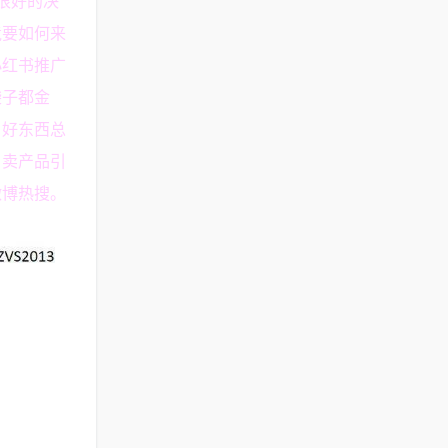
很好的决
竟要如何来
小红书推广
袋子都金
，好东西总
，卖产品引
微博热搜。