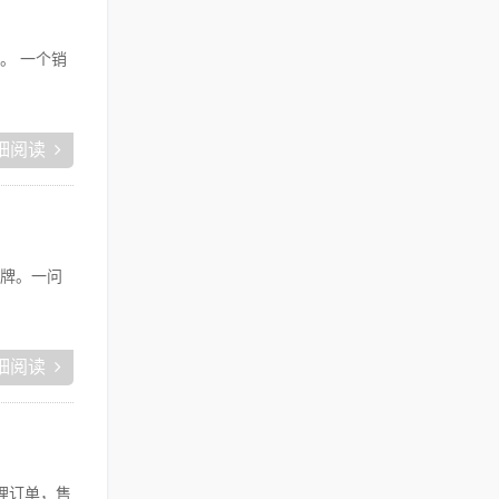
。 一个销
细阅读
牌。一问
细阅读
理订单，售