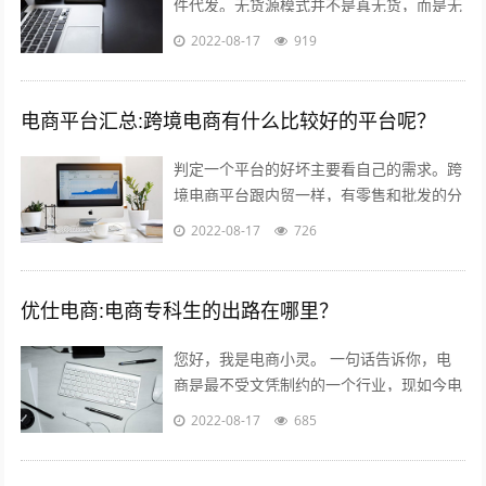
件代发。无货源模式并不是真无货，而是无
需自己屯货。到货源网去采集，用一件代发
2022-08-17
919
的形式。就是你自己开个店，当客服，有...
电商平台汇总:跨境电商有什么比较好的平台呢？
判定一个平台的好坏主要看自己的需求。跨
境电商平台跟内贸一样，有零售和批发的分
别。如果您是个人卖家，那么零售还是批发
2022-08-17
726
关键看想要获得的利润。因为个人卖家并...
优仕电商:电商专科生的出路在哪里？
您好，我是电商小灵。 一句话告诉你，电
商是最不受文凭制约的一个行业，现如今电
商行业的优秀从业人员，70%都是草莽出
2022-08-17
685
身，当然我说的草莽意思不是没文化，意...