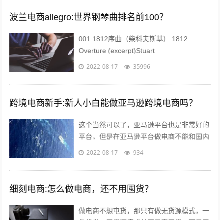
传...
波兰电商allegro:世界钢琴曲排名前100？
001.1812序曲（柴科夫斯基） 1812
Overture (excerpt)Stuart
Challender;Sydney Symphony...
2022-08-17
35996
跨境电商新手:新人小白能做亚马逊跨境电商吗？
这个当然可以了，亚马逊平台也是非常好的
平台，但是在亚马逊平台做电商不能和国内
做电商似的刷单，这样会给你带来巨大的损
2022-08-17
934
失。 首先你要学习亚马逊的运作教程，...
细刻电商:怎么做电商，还不用囤货？
做电商不想屯货，那只有做无货源模式，一