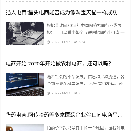
猫人电商:猎头电商能否成为像淘宝天猫一样成功的电商平台
根据艾瑞网2015年中国网络招聘行业发展
报告，可以看出整个互联网招聘行业正朝一
个好的趋势蓬勃发展。而如今，正规的猎头
2022-08-17
934
电商平台很少，如猎众平台。一个需要...
电商开始:2020年开始做农村电商，还可以吗？
随着社会的不断发展，信息越来越流通，各
个领域都在科学发展。 不管是2020年，还
是以后，电商的收益应该越来好，越有一定
2022-08-17
655
的发展前途。更适合时代发展的必要...
华药电商:网传哈药等多家医药企业停止向电商平台供货，如属实，是怕药价下跌吗？您怎么看？
怕药价下跌只是其中的一个原因，据我对电