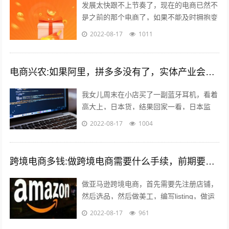
发展太快跟不上节奏了，现在的电商已然不
是之前的那个电商了，如果不能及时拥抱变
化就会被无情抛弃。 一个销售闭环的几大
2022-08-17
1011
要素：平台，产品，人都发生了巨大的...
电商兴农:如果阿里，拼多多没有了，实体产业会复兴吗？
我女儿周末在小店买了一副蓝牙耳机，看着
高大上，日本货，结果回家一看，日本监
造，深圳制造…无品牌。一问多少钱，
2022-08-17
1004
199。 我捏着某东148买的小米air哀...
跨境电商多钱:做跨境电商需要什么手续，前期要投入多少钱？
做亚马逊跨境电商，首先需要先注册店铺，
然后选品，然后做美工，编写listing，做运
营优化，出单，处理订单，售后等。这里说
2022-08-17
961
到的listing可能有的人...