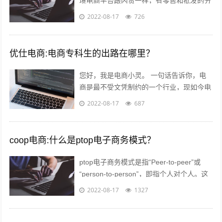
境电商平台跟内贸一样，有零售和批发的分
别。如果您是个人卖家，那么零售还是批发
2022-08-17
726
关键看想要获得的利润。因为个人卖家并...
优仕电商:电商专科生的出路在哪里？
您好，我是电商小灵。 一句话告诉你，电
商是最不受文凭制约的一个行业，现如今电
商行业的优秀从业人员，70%都是草莽出
2022-08-17
687
身，当然我说的草莽意思不是没文化，意...
coop电商:什么是ptop电子商务模式？
ptop电子商务模式是指“Peer-to-peer”或
“person-to-person”，即指个人对个人。这
种新型的融资模式已经在欧美市场取得了极
2022-08-17
1327
大...