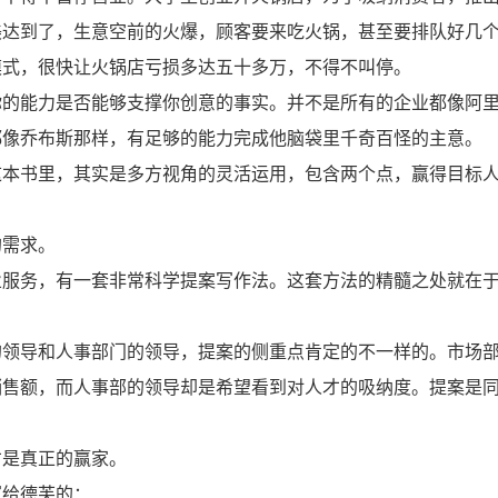
美达到了，生意空前的火爆，顾客要来吃火锅，甚至要排队好几
模式，很快让火锅店亏损多达五十多万，不得不叫停。
你的能力是否能够支撑你创意的事实。并不是所有的企业都像阿
都像乔布斯那样，有足够的能力完成他脑袋里千奇百怪的主意。
这本书里，其实是多方视角的灵活运用，包含两个点，赢得目标
的需求。
业服务，有一套非常科学提案写作法。这套方法的精髓之处就在
的领导和人事部门的领导，提案的侧重点肯定的不一样的。市场
销售额，而人事部的领导却是希望看到对人才的吸纳度。提案是
才是真正的赢家。
写给德芙的：