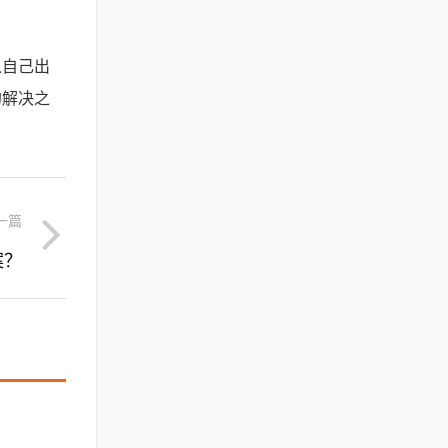
从自己出
的解决之
一篇
案？