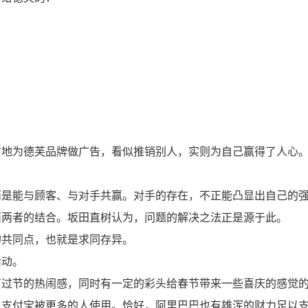
方地为德芙品牌做广告，看似推销别人，实则为自己赢得了人心
而是能与顾客、与对手共赢。对手的存在，不正能凸显出自己的
面两者的结合。坂田直树认为，问题的解决之法正是源于此。
的共同点，也就是求同存异。
活动。
有过节的热闹感，同时有一定的彩头给春节带来一些喜庆的感觉
让支付宝被更多的人使用。恰好，阿里巴巴也有雄浑的财力足以