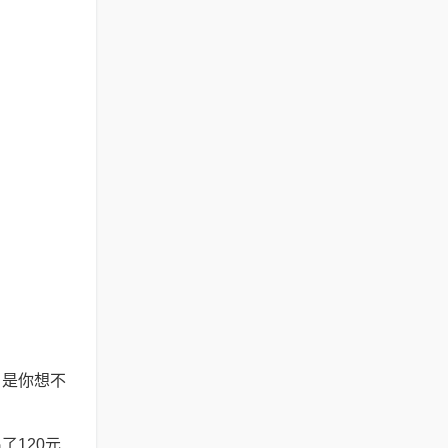
。是你想不
120元