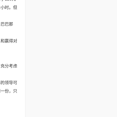
个小时。但
里巴巴那
人和赢得对
于充分考虑
部的领导可
同一份，只