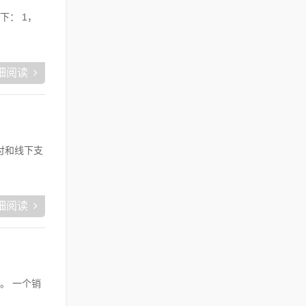
： 1，
细阅读
付和线下支
细阅读
。 一个销