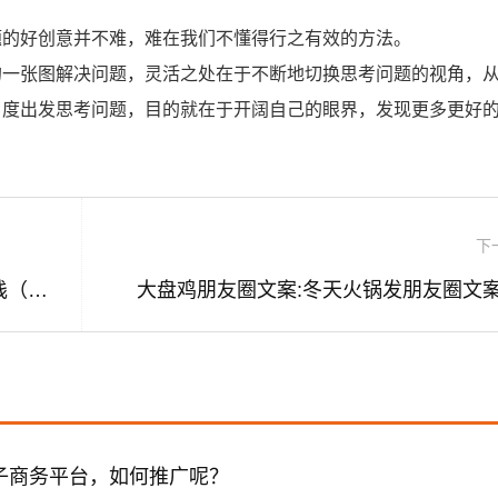
题的好创意并不难，难在我们不懂得行之有效的方法。
的一张图解决问题，灵活之处在于不断地切换思考问题的视角，
角度出发思考问题，目的就在于开阔自己的眼界，发现更多更好
下
结婚纪念日唯美文案:花枝雨唯美主题客栈（西塘五姑娘公园店） 请问房间特殊布置（结婚纪念日）需要额外收费吗？
大盘鸡朋友圈文案:冬天火锅发朋友圈文
子商务平台，如何推广呢？