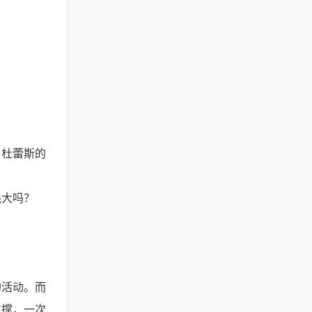
。杜蕾斯的
强大吗？
的活动。而
支撑，一次