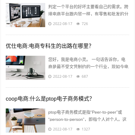
判定一个平台的好坏主要看自己的需求。跨
境电商平台跟内贸一样，有零售和批发的分
别。如果您是个人卖家，那么零售还是批发
2022-08-17
726
关键看想要获得的利润。因为个人卖家并...
优仕电商:电商专科生的出路在哪里？
您好，我是电商小灵。 一句话告诉你，电
商是最不受文凭制约的一个行业，现如今电
商行业的优秀从业人员，70%都是草莽出
2022-08-17
687
身，当然我说的草莽意思不是没文化，意...
coop电商:什么是ptop电子商务模式？
ptop电子商务模式是指“Peer-to-peer”或
“person-to-person”，即指个人对个人。这
种新型的融资模式已经在欧美市场取得了极
2022-08-17
1327
大...