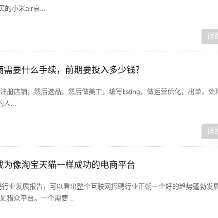
的小米air哀...
详
商需要什么手续，前期要投入多少钱？
册店铺，然后选品，然后做美工，编写listing，做运营优化，出单，处
人...
详
成为像淘宝天猫一样成功的电商平台
招聘行业发展报告，可以看出整个互联网招聘行业正朝一个好的趋势蓬勃发
猎众平台。一个需要...