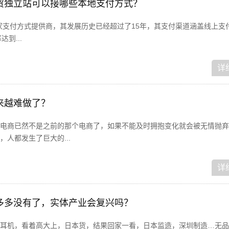
波兰外贸独立站可以接哪些本地支付方式？
兰第一家支付方式提供商，其发展历史已经超过了15年，其支付渠道涵盖线上支
到...
详
来越难做了？
电商已然不是之前的那个电商了，如果不能及时拥抱变化就会被无情抛弃
人都发生了巨大的...
详
多多没有了，实体产业会复兴吗？
耳机，看着高大上，日本货，结果回家一看，日本监造，深圳制造…无品