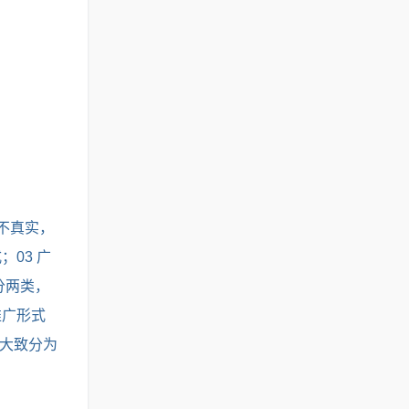
不真实，
03 广
分两类，
推广形式
，大致分为