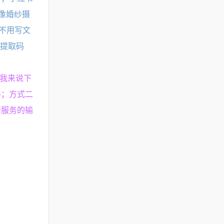
像婚纱摄
不用写文
 提取码
先我来说下
料；方式二
行服务的输