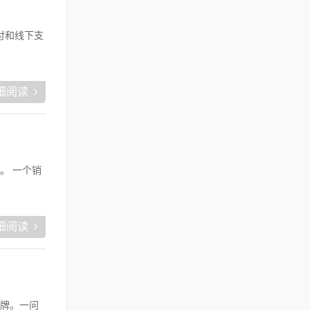
付和线下支
细阅读
。 一个销
细阅读
牌。一问