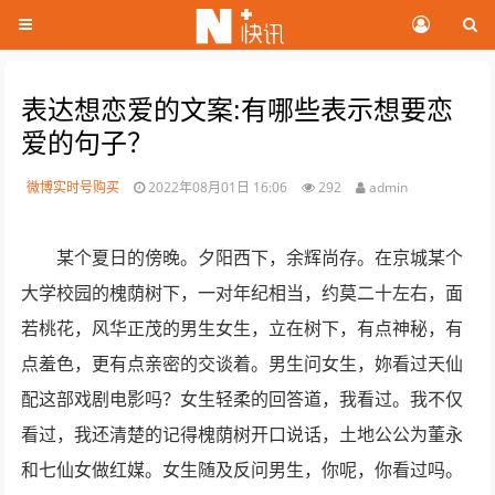
表达想恋爱的文案:有哪些表示想要恋
爱的句子？
微博实时号购买
2022年08月01日 16:06
292
admin
某个夏日的傍晚。夕阳西下，余辉尚存。在京城某个
大学校园的槐荫树下，一对年纪相当，约莫二十左右，面
若桃花，风华正茂的男生女生，立在树下，有点神秘，有
点羞色，更有点亲密的交谈着。男生问女生，妳看过天仙
配这部戏剧电影吗？女生轻柔的回答道，我看过。我不仅
看过，我还清楚的记得槐荫树开口说话，土地公公为董永
和七仙女做红媒。女生随及反问男生，你呢，你看过吗。