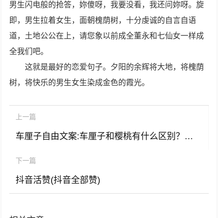
男生闪电般的抢答，妳傻呀，我要没看，我还问妳呀。旋
即，男生拉着女生，面朝槐荫树，十分虔诚的自言自语
道，土地公公在上，请您象以前成全董永和七仙女一样成
全我们吧。
这就是最好的恋爱句子。夕阳的余辉将大地，将槐荫
树，将快乐的男生女生染成金色的霞光。
上一篇
车厘子自由文案:车厘子和樱桃有什么区别？是同一种水果吗？
下一篇
抖音活赞(抖音全部赞)