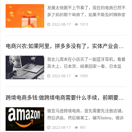
发展太快跟不上节奏了，现在的电商已然不
是之前的那个电商了，如果不能及时拥抱变
化就会被无情抛弃。 一个销售闭环的几大
2022-08-17
1013
要素：平台，产品，人都发生了巨大的...
电商兴农:如果阿里，拼多多没有了，实体产业会复兴吗？
我女儿周末在小店买了一副蓝牙耳机，看着
高大上，日本货，结果回家一看，日本监
造，深圳制造…无品牌。一问多少钱，
2022-08-17
1005
199。 我捏着某东148买的小米air哀...
跨境电商多钱:做跨境电商需要什么手续，前期要投入多少钱？
做亚马逊跨境电商，首先需要先注册店铺，
然后选品，然后做美工，编写listing，做运
营优化，出单，处理订单，售后等。这里说
2022-08-17
961