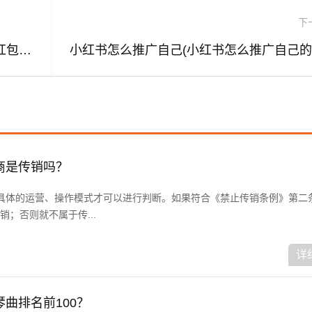
下
15岁生日文案朋友圈:女儿过生日奶奶发红包，看到钱，我发朋友圈，婆婆直接失控
商是传销吗？
具体的运营、操作模式才可以进行判断。如果符合《禁止传销条例》第二
；否则就不属于传...
详
钢琴曲排名前100？