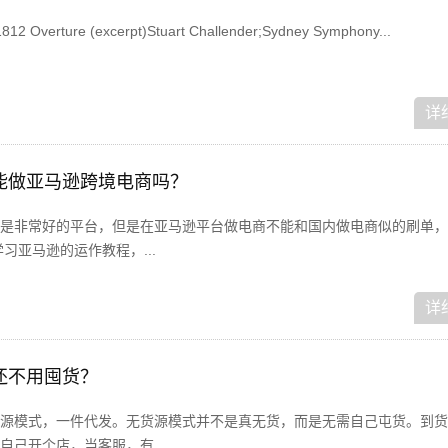
erture (excerpt)Stuart Challender;Sydney Symphony...
详
能做亚马逊跨境电商吗？
是非常好的平台，但是在亚马逊平台做电商不能和国内做电商似的刷单，
习亚马逊的运作教程，...
详
还不用囤货？
源模式，一件代发。无货源模式并不是真无货，而是无需自己屯货。到货
己开个店，当客服，有...