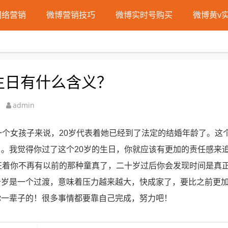
网络营销
微博营销技巧
微博实时号购买
微博黄v
岁生日有什么含义？
admin
一个女孩子来说，20岁代表着她已经到了法定的结婚年龄了。这
。我觉得你过了这个20岁的生日，你就应该有更加的责任感来
征着你不再有以前的那种童真了，二十岁过后你会发现时间是真
十岁是一个过渡，意味着压力越来越大，快成家了，要比之前更
你一辈子的！很多事情都要靠自己完成，努力吧！