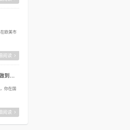
已经在欧美市
细阅读
藤麦电商:在这个到处都是大资本触角普及的网络电商时代,普通的穷屌丝如何可以做到逆袭上位？
，你在国
细阅读