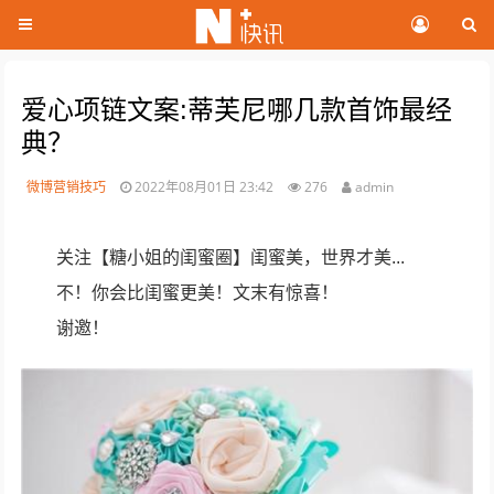
爱心项链文案:蒂芙尼哪几款首饰最经
典？
微博营销技巧
2022年08月01日 23:42
276
admin
关注【糖小姐的闺蜜圈】闺蜜美，世界才美...
不！你会比闺蜜更美！文末有惊喜！
谢邀！