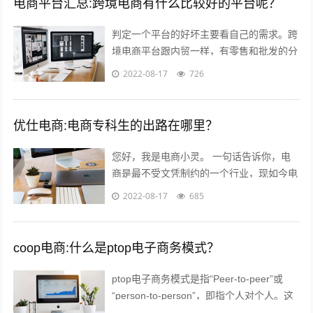
电商平台汇总:跨境电商有什么比较好的平台呢？
判定一个平台的好坏主要看自己的需求。跨
境电商平台跟内贸一样，有零售和批发的分
别。如果您是个人卖家，那么零售还是批发
2022-08-17
726
关键看想要获得的利润。因为个人卖家并...
优仕电商:电商专科生的出路在哪里？
您好，我是电商小灵。 一句话告诉你，电
商是最不受文凭制约的一个行业，现如今电
商行业的优秀从业人员，70%都是草莽出
2022-08-17
685
身，当然我说的草莽意思不是没文化，意...
coop电商:什么是ptop电子商务模式？
ptop电子商务模式是指“Peer-to-peer”或
“person-to-person”，即指个人对个人。这
种新型的融资模式已经在欧美市场取得了极