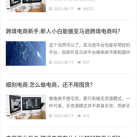
Challender;Sydney Symphony...
2022-08-17
36023
跨境电商新手:新人小白能做亚马逊跨境电商吗？
这个当然可以了，亚马逊平台也是非常好的
平台，但是在亚马逊平台做电商不能和国内
做电商似的刷单，这样会给你带来巨大的损
2022-08-17
937
失。 首先你要学习亚马逊的运作教程，...
细刻电商:怎么做电商，还不用囤货？
做电商不想屯货，那只有做无货源模式，一
件代发。无货源模式并不是真无货，而是无
需自己屯货。到货源网去采集，用一件代发
2022-08-17
919
的形式。就是你自己开个店，当客服，有...