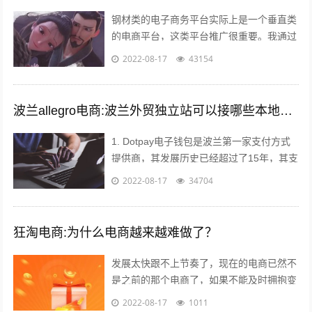
钢材类的电子商务平台实际上是一个垂直类
的电商平台，这类平台推广很重要。我通过
自己掌握的方法如下： 1，利用今日头条、
2022-08-17
43154
百度、360等知名网站进行推广。要...
波兰allegro电商:波兰外贸独立站可以接哪些本地支付方式？
1. Dotpay电子钱包是波兰第一家支付方式
提供商，其发展历史已经超过了15年，其支
付渠道涵盖线上支付和线下支付。Dotpay
2022-08-17
34704
在波兰的市场占有率达到...
狂淘电商:为什么电商越来越难做了？
发展太快跟不上节奏了，现在的电商已然不
是之前的那个电商了，如果不能及时拥抱变
化就会被无情抛弃。 一个销售闭环的几大
2022-08-17
1011