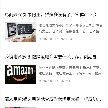
要素：平台，产品，人都发生了巨大的...
电商兴农:如果阿里，拼多多没有了，实体产业会复兴吗？
我女儿周末在小店买了一副蓝牙耳机，看着
高大上，日本货，结果回家一看，日本监
造，深圳制造…无品牌。一问多少钱，
2022-08-17
1004
199。 我捏着某东148买的小米air哀...
跨境电商多钱:做跨境电商需要什么手续，前期要投入多少钱？
做亚马逊跨境电商，首先需要先注册店铺，
然后选品，然后做美工，编写listing，做运
营优化，出单，处理订单，售后等。这里说
2022-08-17
961
到的listing可能有的人...
猫人电商:猎头电商能否成为像淘宝天猫一样成功的电商平台