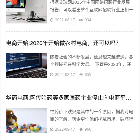
根据艾瑞网2015年中国网络招聘行业发展
报告，可以看出整个互联网招聘行业正朝一
个好的趋势蓬勃发展。而如今，正规的猎头
2022-08-17
934
电商平台很少，如猎众平台。一个需要...
电商开始:2020年开始做农村电商，还可以吗？
随着社会的不断发展，信息越来越流通，各
个领域都在科学发展。 不管是2020年，还
是以后，电商的收益应该越来好，越有一定
2022-08-17
655
的发展前途。更适合时代发展的必要...
华药电商:网传哈药等多家医药企业停止向电商平台供货，如属实，是怕药价下跌吗？您怎么看？
怕药价下跌只是其中的一个原因，据我对电
商的了解，药企更怕他们扰乱市场，破坏行
业秩序。另外一个是，药品电商导致很多处
2022-08-17
966
方药泛滥，这样会造成滥用药现象，是药...