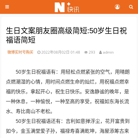
生日文案朋友圈高级简短:50岁生日祝
福语简短
微博实时号购买
2022年08月02日 01:48
293
admin
50岁生日祝福语有：用轻松点燃紧张的空气，用晴朗
点燃潮湿的心情，用时间点燃生命的灿烂，用祝福点燃幸
福的快乐，拿起开心，祝生日快乐。安逸静谧的晚年，是
一种休息，一种愉悦，一种至高的享受，祝福如东海长流
水、寿比南山不老松。
50岁生日祝福语还有：吉利如意掸浮尘，花开富贵到
如今，金玉满堂爱子孙，福禄寿喜满乾坤，海屋添筹古来