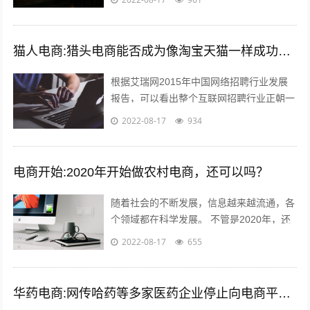
到的listing可能有的人...
猫人电商:猎头电商能否成为像淘宝天猫一样成功的电商平台
根据艾瑞网2015年中国网络招聘行业发展
报告，可以看出整个互联网招聘行业正朝一
个好的趋势蓬勃发展。而如今，正规的猎头
2022-08-17
934
电商平台很少，如猎众平台。一个需要...
电商开始:2020年开始做农村电商，还可以吗？
随着社会的不断发展，信息越来越流通，各
个领域都在科学发展。 不管是2020年，还
是以后，电商的收益应该越来好，越有一定
2022-08-17
655
的发展前途。更适合时代发展的必要...
华药电商:网传哈药等多家医药企业停止向电商平台供货，如属实，是怕药价下跌吗？您怎么看？