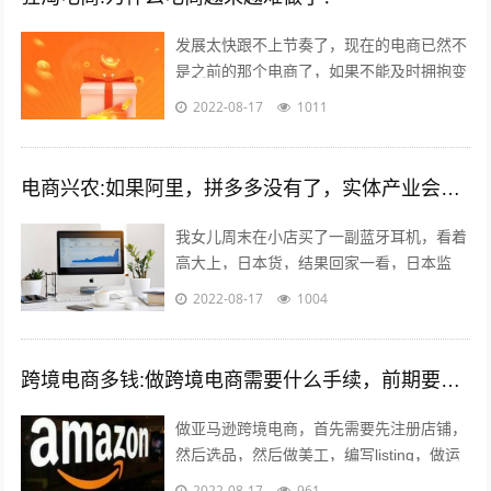
发展太快跟不上节奏了，现在的电商已然不
是之前的那个电商了，如果不能及时拥抱变
化就会被无情抛弃。 一个销售闭环的几大
2022-08-17
1011
要素：平台，产品，人都发生了巨大的...
电商兴农:如果阿里，拼多多没有了，实体产业会复兴吗？
我女儿周末在小店买了一副蓝牙耳机，看着
高大上，日本货，结果回家一看，日本监
造，深圳制造…无品牌。一问多少钱，
2022-08-17
1004
199。 我捏着某东148买的小米air哀...
跨境电商多钱:做跨境电商需要什么手续，前期要投入多少钱？
做亚马逊跨境电商，首先需要先注册店铺，
然后选品，然后做美工，编写listing，做运
营优化，出单，处理订单，售后等。这里说
2022-08-17
961