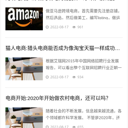
做亚马逊跨境电商，首先需要先注册店铺，
然后选品，然后做美工，编写listing，做运
营优化，出单，处理订单，售后等。这里说
2022-08-17
961
到的listing可能有的人...
猫人电商:猎头电商能否成为像淘宝天猫一样成功的电商平台
根据艾瑞网2015年中国网络招聘行业发展
报告，可以看出整个互联网招聘行业正朝一
个好的趋势蓬勃发展。而如今，正规的猎头
2022-08-17
934
电商平台很少，如猎众平台。一个需要...
电商开始:2020年开始做农村电商，还可以吗？
随着社会的不断发展，信息越来越流通，各
个领域都在科学发展。 不管是2020年，还
是以后，电商的收益应该越来好，越有一定
2022-08-17
655