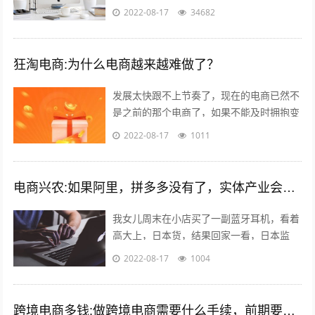
付渠道涵盖线上支付和线下支付。Dotpay
2022-08-17
34682
在波兰的市场占有率达到...
狂淘电商:为什么电商越来越难做了？
发展太快跟不上节奏了，现在的电商已然不
是之前的那个电商了，如果不能及时拥抱变
化就会被无情抛弃。 一个销售闭环的几大
2022-08-17
1011
要素：平台，产品，人都发生了巨大的...
电商兴农:如果阿里，拼多多没有了，实体产业会复兴吗？
我女儿周末在小店买了一副蓝牙耳机，看着
高大上，日本货，结果回家一看，日本监
造，深圳制造…无品牌。一问多少钱，
2022-08-17
1004
199。 我捏着某东148买的小米air哀...
跨境电商多钱:做跨境电商需要什么手续，前期要投入多少钱？