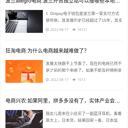
波兰allegro电商:波兰外贸独立站可以接哪些本地支付方式？
1. Dotpay电子钱包是波兰第一家支付方式
提供商，其发展历史已经超过了15年，其支
付渠道涵盖线上支付和线下支付。Dotpay
2022-08-17
34721
在波兰的市场占有率达到...
狂淘电商:为什么电商越来越难做了？
发展太快跟不上节奏了，现在的电商已然不
是之前的那个电商了，如果不能及时拥抱变
化就会被无情抛弃。 一个销售闭环的几大
2022-08-17
1013
要素：平台，产品，人都发生了巨大的...
电商兴农:如果阿里，拼多多没有了，实体产业会复兴吗？
我女儿周末在小店买了一副蓝牙耳机，看着
高大上，日本货，结果回家一看，日本监
造，深圳制造…无品牌。一问多少钱，