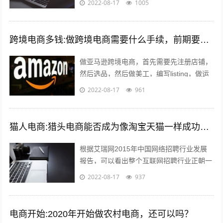
2022-08-17
1005
199。 我捏着某东148买的小米air哀...
跨境电商多钱:做跨境电商需要什么手续，前期要投入多少钱？
做亚马逊跨境电商，首先需要先注册店铺，
然后选品，然后做美工，编写listing，做运
营优化，出单，处理订单，售后等。这里说
2022-08-17
961
到的listing可能有的人...
猫人电商:猎头电商能否成为像淘宝天猫一样成功的电商平台
根据艾瑞网2015年中国网络招聘行业发展
报告，可以看出整个互联网招聘行业正朝一
个好的趋势蓬勃发展。而如今，正规的猎头
2022-08-17
937
电商平台很少，如猎众平台。一个需要...
电商开始:2020年开始做农村电商，还可以吗？