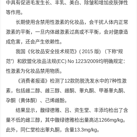
中具有促进毛发生长、丰乳、美白、除皱和增加皮肤弹性
等作用。
长期使用含禁用性激素的化妆品，会干扰人体内正常
激素的平衡，一旦内体雌激素过高或不平衡，会对健康造
成危害，还会产生依赖性。
我国《化妆品安全技术规范》( 2015 版) （下称“规
范”）和欧盟化妆品法规(EC) No 1223/2009均明确规定：
性激素为化妆品禁用物质。
《消费者报道》检测了12款防脱洗发水中的7种性激
素，包括雌二醇、雌三醇、雌酮、睾丸酮、甲基睾丸酮、
孕酮（黄体酮）、己烯雌酚。
结果显示，馥绿德雅、吕、资生堂、丰添均检出了含
量不低的雌三醇，其中馥绿德雅检出量高达1266mg/kg。
此外，同仁堂检出睾丸酮，含量13.3mg/kg。