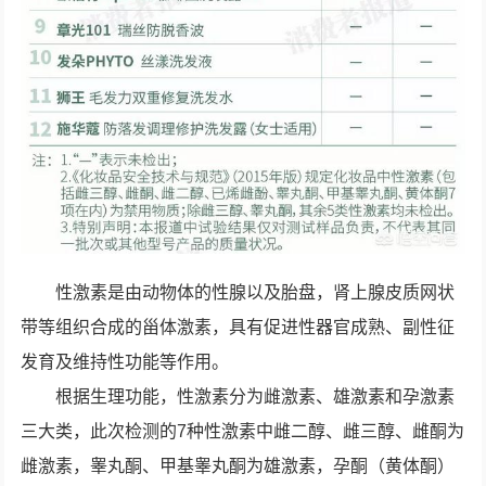
性激素是由动物体的性腺以及胎盘，肾上腺皮质网状
带等组织合成的甾体激素，具有促进性器官成熟、副性征
发育及维持性功能等作用。
根据生理功能，性激素分为雌激素、雄激素和孕激素
三大类，此次检测的7种性激素中雌二醇、雌三醇、雌酮为
雌激素，睾丸酮、甲基睾丸酮为雄激素，孕酮（黄体酮）