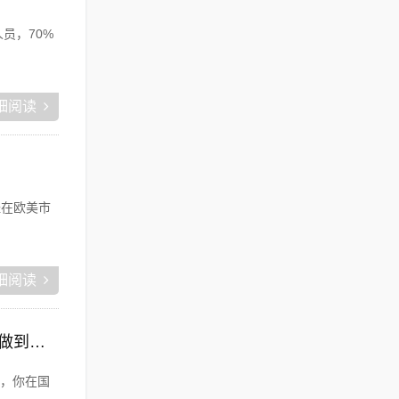
员，70%
细阅读
已经在欧美市
细阅读
藤麦电商:在这个到处都是大资本触角普及的网络电商时代,普通的穷屌丝如何可以做到逆袭上位？
，你在国