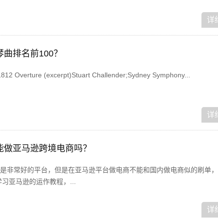
详
钢琴曲排名前100？
erture (excerpt)Stuart Challender;Sydney Symphony...
详
能做亚马逊跨境电商吗？
是非常好的平台，但是在亚马逊平台做电商不能和国内做电商似的刷单，
习亚马逊的运作教程，...
详