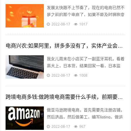
发展太快跟不上节奏了，现在的电商已然不
是之前的那个电商了，如果不能及时拥抱变
化就会被无情抛弃。 一个销售闭环的几大
2022-08-17
1017
要素：平台，产品，人都发生了巨大的...
电商兴农:如果阿里，拼多多没有了，实体产业会复兴吗？
我女儿周末在小店买了一副蓝牙耳机，看着
高大上，日本货，结果回家一看，日本监
造，深圳制造…无品牌。一问多少钱，
2022-08-17
1008
199。 我捏着某东148买的小米air哀...
跨境电商多钱:做跨境电商需要什么手续，前期要投入多少钱？
做亚马逊跨境电商，首先需要先注册店铺，
然后选品，然后做美工，编写listing，做运
营优化，出单，处理订单，售后等。这里说
2022-08-17
967