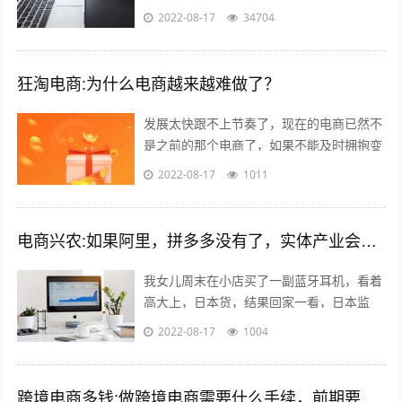
付渠道涵盖线上支付和线下支付。Dotpay
2022-08-17
34704
在波兰的市场占有率达到...
狂淘电商:为什么电商越来越难做了？
发展太快跟不上节奏了，现在的电商已然不
是之前的那个电商了，如果不能及时拥抱变
化就会被无情抛弃。 一个销售闭环的几大
2022-08-17
1011
要素：平台，产品，人都发生了巨大的...
电商兴农:如果阿里，拼多多没有了，实体产业会复兴吗？
我女儿周末在小店买了一副蓝牙耳机，看着
高大上，日本货，结果回家一看，日本监
造，深圳制造…无品牌。一问多少钱，
2022-08-17
1004
199。 我捏着某东148买的小米air哀...
跨境电商多钱:做跨境电商需要什么手续，前期要投入多少钱？