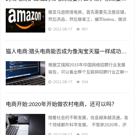
做亚马逊跨境电商，首先需要先注册店铺，
然后选品，然后做美工，编写listing，做运
营优化，出单，处理订单，售后等。这里说
2022-08-17
961
到的listing可能有的人...
猫人电商:猎头电商能否成为像淘宝天猫一样成功的电商平台
根据艾瑞网2015年中国网络招聘行业发展
报告，可以看出整个互联网招聘行业正朝一
个好的趋势蓬勃发展。而如今，正规的猎头
2022-08-17
934
电商平台很少，如猎众平台。一个需要...
电商开始:2020年开始做农村电商，还可以吗？
随着社会的不断发展，信息越来越流通，各
个领域都在科学发展。 不管是2020年，还
是以后，电商的收益应该越来好，越有一定
2022-08-17
655