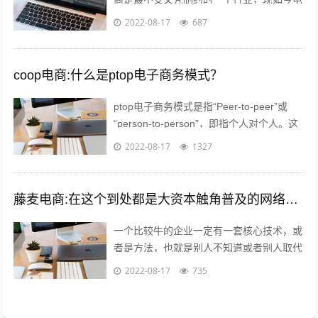
商行业的优秀从业人员，70%都是草莽出
2022-08-17
687
身，当然我说的草莽意思不是没文化，意...
coop电商:什么是ptop电子商务模式？
ptop电子商务模式是指“Peer-to-peer”或
“person-to-person”，即指个人对个人。这
种新型的融资模式已经在欧美市场取得了极
2022-08-17
1327
大...
藤麦电商:在这个到处都是大资本触角普及的网络电商时代,普通的穷屌丝如何可以做到逆袭上位？
一个比较牛的企业一定有一套核心技术，或
者是方法，也就是别人不知道或者别人取代
不了的，打个比方，你在国内做一款游戏，
2022-08-17
735
不小心火了，腾讯就会利用他的资源迅速...