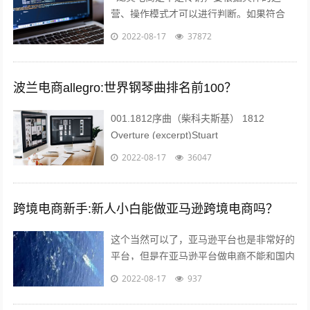
营、操作模式才可以进行判断。如果符合
《禁止传销条例》第二条、第七条所规定的
2022-08-17
37872
传销情形的，则属于传销；否则就不属于
传...
波兰电商allegro:世界钢琴曲排名前100？
001.1812序曲（柴科夫斯基） 1812
Overture (excerpt)Stuart
Challender;Sydney Symphony...
2022-08-17
36047
跨境电商新手:新人小白能做亚马逊跨境电商吗？
这个当然可以了，亚马逊平台也是非常好的
平台，但是在亚马逊平台做电商不能和国内
做电商似的刷单，这样会给你带来巨大的损
2022-08-17
937
失。 首先你要学习亚马逊的运作教程，...