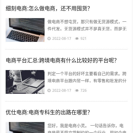
细刻电商:怎么做电商，还不用囤货？
做电商不想屯货，那只有做无货源模式，一
件代发。无货源模式并不是真无货，而是无
需自己屯货。到货源网去采集，用一件代发
2022-08-17
921
的形式。就是你自己开个店，当客服，有...
电商平台汇总:跨境电商有什么比较好的平台呢？
判定一个平台的好坏主要看自己的需求。跨
境电商平台跟内贸一样，有零售和批发的分
别。如果您是个人卖家，那么零售还是批发
2022-08-17
726
关键看想要获得的利润。因为个人卖家并...
优仕电商:电商专科生的出路在哪里？
您好，我是电商小灵。 一句话告诉你，电
商是最不受文凭制约的一个行业，现如今电