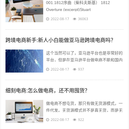
001.1812序曲（柴科夫斯基） 1812
Overture (excerpt)Stuart
Challender;Sydney Symphony...
2022-08-17
36063
跨境电商新手:新人小白能做亚马逊跨境电商吗？
这个当然可以了，亚马逊平台也是非常好的
平台，但是在亚马逊平台做电商不能和国内
做电商似的刷单，这样会给你带来巨大的损
2022-08-17
937
失。 首先你要学习亚马逊的运作教程，...
细刻电商:怎么做电商，还不用囤货？
做电商不想屯货，那只有做无货源模式，一
件代发。无货源模式并不是真无货，而是无
需自己屯货。到货源网去采集，用一件代发
2022-08-17
922
的形式。就是你自己开个店，当客服，有...