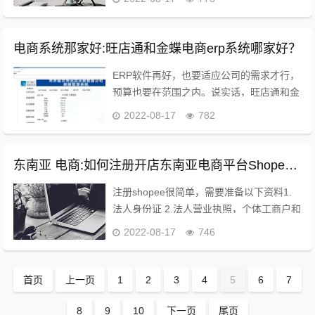
杂辛苦的线下服务，让电商能够非常专注于
线上业务，就是一个专业的人做专业的事的
产业链...
电商系统那家好:旺店通和金蝶电商erp系统哪家好？
ERP软件再好，也要适应公司的需求才行，
预算也要在范围之内。说实话，旺店通和金
蝶，两者的ERP，都很不错，各有千秋。
2022-08-17
782
不过，如果你想满足个性化业务需求，标准
软件并不是首选,低/无代码开发工具才是，
比如...
东南亚 电商:如何注册开店东南亚电商平台Shopee？
注册shopee很简单，需要准备以下资料1.
法人身份证 2.法人营业执照，个体工商户和
企业执照都可以 3.其他电商平台的近三个月
2022-08-17
746
流水（如果没有流水我这边也可以帮忙解
决） 第一步：去官网申请，或者找运营...
首页
上一页
1
2
3
4
5
6
7
8
9
10
下一页
尾页