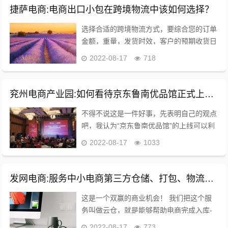
家电商...
捷萨电商:电商出口小包在跨境物流中该如何选择？
选择合适的跨境物流方式，要综合您的订单
金额，重量，发货时效，客户的预期收货日
期，客户支付的运费等多种情况去考虑，比
2022-08-17
718
方说跨境电商平台速卖通等，有些低货值产
品，比方说5美金以下的商品可以根据实际
情况可以选...
兖州电商产业园:如何看待京东鲁南优品馆正式上线这件事？
不得不说这是一件好事，先表明自己的观点
吧，我认为“京东鲁南优品馆”的上线可以利
用电商的优势与渠道帮助当地的一些特产品
2022-08-17
1033
店铺提高销售量。另外也能起到对当地特色
文化的一种传播和推广作用。 据悉，到目
前为止...
发网电商:服务中小电商第三方仓储、打包、物流发货服务靠谱吗？
这是一个双赢的商业机会！ 我们把这个服
务叫做云仓，就是能够帮助电商完成入库-
装卸-分拣-包装-分发快递-退换货等非常繁
2022-08-17
773