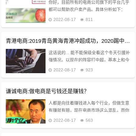
你好，目前所有的电商公司旗下的平台几乎
都可以帮助农户卖产品。具体分析如下：
一、阿里系 阿里系牢牢占据着国内网上零
2022-08-17
811
售市场75%的份额，旗下的天猫和淘宝各风
骚。国人对天猫的印象就是好而贵，淘宝就
是差而...
青港电商:2019青岛黄海青港冲超成功，2020踢中超青岛会保级吗？
这话说的... 能不能保级全看这个冬天引援补
强情况。以现在的阵容打中超，基本上和今
年人和一个下场。 现在问题是，队内有经
2022-08-17
923
验的球员年纪偏大，最明显的就是王栋，没
有栋哥今年青岛肯定无法冲超。但是王栋可
能难...
谦诚电商:做电商是亏钱还是赚钱？
人都是向往着赚钱进入每个行业，但做生意
有赚就有赔，现在电商市场这么混乱，而你
想从乱世中崛起，没有做好心理准备、没有
2022-08-17
563
足够的资金还真不能玩，刷单的不好混了，
小店都难生存。 王健林曾说过：中国4800