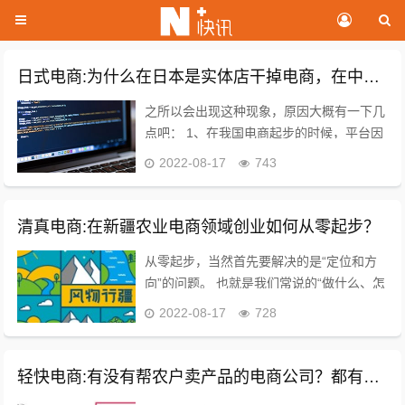
日式电商:为什么在日本是实体店干掉电商，在中国却是电商干掉实体？
之所以会出现这种现象，原因大概有一下几
点吧： 1、在我国电商起步的时候，平台因
为有资本操作，基本上是赔本引流，再加上
2022-08-17
743
征税不规范，电商的成本比实体店要低很
多。而在日本，是不一样的，他们的税收不
管是电商平...
清真电商:在新疆农业电商领域创业如何从零起步？
从零起步，当然首先要解决的是“定位和方
向”的问题。 也就是我们常说的“做什么、怎
么做”的问题。 作为一个创业者，保证自己
2022-08-17
728
的项目有的放矢，是最基本的素质。 在新
疆，农业作为支柱产业，在生产、加工、销
售、...
轻快电商:有没有帮农户卖产品的电商公司？都有哪些呢？