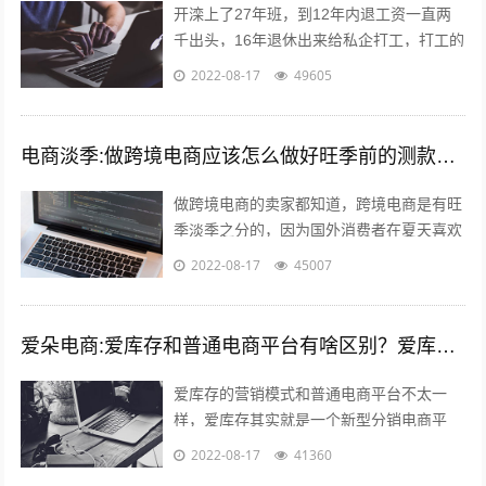
开滦上了27年班，到12年内退工资一直两
千出头，16年退休出来给私企打工，打工的
工资要高于开滦，劳动强度比开滦轻松多
2022-08-17
49605
了，煤企就是女的当男的用，男的当牲...
电商淡季:做跨境电商应该怎么做好旺季前的测款和备货呢？
做跨境电商的卖家都知道，跨境电商是有旺
季淡季之分的，因为国外消费者在夏天喜欢
到处去度假之类的，期间并不会经常上网购
2022-08-17
45007
物，所以每年的夏季对于我们跨境电商卖...
爱朵电商:爱库存和普通电商平台有啥区别？爱库存怎么赚钱？
爱库存的营销模式和普通电商平台不太一
样，爱库存其实就是一个新型分销电商平
台，分销嘛，自然需要更多的店主，所以，
2022-08-17
41360
爱库存吸纳了很多店主，而每个店主又有很