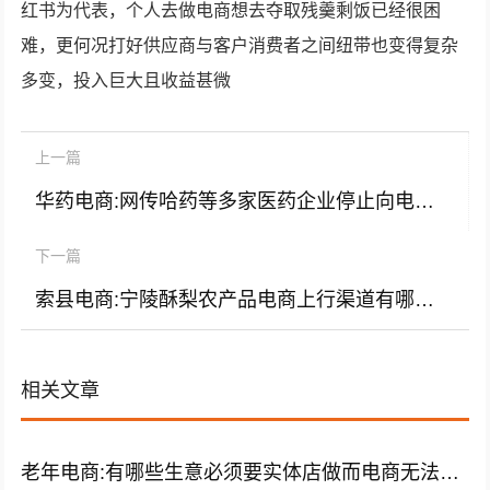
红书为代表，个人去做电商想去夺取残羹剩饭已经很困
难，更何况打好供应商与客户消费者之间纽带也变得复杂
多变，投入巨大且收益甚微
上一篇
华药电商:网传哈药等多家医药企业停止向电商平台供货，如属实，是怕药价下跌吗？您怎么看？
下一篇
索县电商:宁陵酥梨农产品电商上行渠道有哪些？
相关文章
老年电商:有哪些生意必须要实体店做而电商无法取代的，或者投资小上手快适合中老年的？