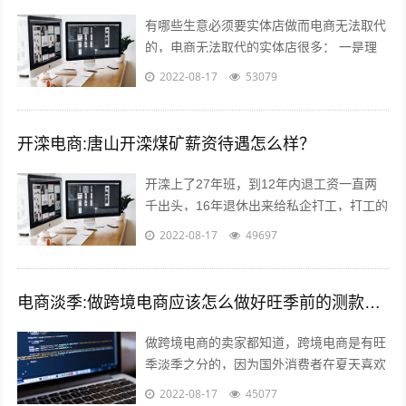
有哪些生意必须要实体店做而电商无法取代
的，电商无法取代的实体店很多： 一是理
发店，理发是日常生活必需的服务，电商无
2022-08-17
53079
法取代，而且理发的利润还很高，一线城...
开滦电商:唐山开滦煤矿薪资待遇怎么样？
开滦上了27年班，到12年内退工资一直两
千出头，16年退休出来给私企打工，打工的
工资要高于开滦，劳动强度比开滦轻松多
2022-08-17
49697
了，煤企就是女的当男的用，男的当牲...
电商淡季:做跨境电商应该怎么做好旺季前的测款和备货呢？
做跨境电商的卖家都知道，跨境电商是有旺
季淡季之分的，因为国外消费者在夏天喜欢
到处去度假之类的，期间并不会经常上网购
2022-08-17
45077