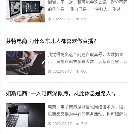
谢谢，不一定，我可能会这么说。得分不同
的条件看。 我自己是一个生鲜人，我说一
些我自己的看法，目前传统农业的一些痛
2022-08-17
970
点； - 无法集中采摘，因为全部小农经...
芬特电商:为什么东北人都喜欢做直播？
我觉得提出这个问题自取其辱，大数据显
示，直播在南方各省人数，远超东三省，为
什么感觉东北人直播多，就是分辩能力太
2022-08-17
666
差，把十二亿说普通话的人，都当成东北人
了...
如斯电商:“一入电商深似海，从此休息是路人”，怎么理解这句话？
电商：电子商务是以信息网络技术为手段，
以商品交换为中心的商务活动；也可理解为
在互联网（Internet）、企业内部网
2022-08-17
716
（Intranet）和增值网（VA...