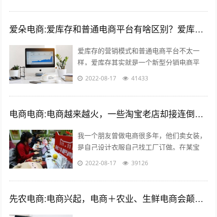
物，所以每年的夏季对于我们跨境电商卖...
爱朵电商:爱库存和普通电商平台有啥区别？爱库存怎么赚钱？
爱库存的营销模式和普通电商平台不太一
样，爱库存其实就是一个新型分销电商平
台，分销嘛，自然需要更多的店主，所以，
2022-08-17
41433
爱库存吸纳了很多店主，而每个店主又有很
多...
电商电商:电商越来越火，一些淘宝老店却接连倒闭，现在开网店到底有多难赚钱？
我一个朋友曾做电商很多年，他们卖女装，
是自己设计衣服自己找工厂订做。在某宝
上，有一年的双十一，他们的营业额流水快
2022-08-17
39126
400万！400万啊！他只有5个员工，...
先农电商:电商兴起，电商＋农业、生鲜电商会颠覆掉传统模式吗？