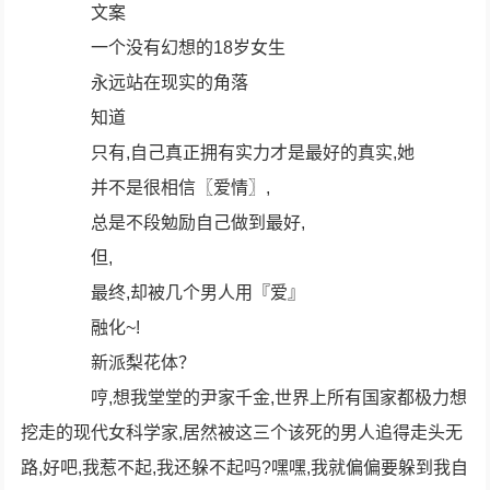
文案
一个没有幻想的18岁女生
永远站在现实的角落
知道
只有,自己真正拥有实力才是最好的真实,她
并不是很相信〖爱情〗,
总是不段勉励自己做到最好,
但,
最终,却被几个男人用『爱』
融化~!
新派梨花体？
哼,想我堂堂的尹家千金,世界上所有国家都极力想
挖走的现代女科学家,居然被这三个该死的男人追得走头无
路,好吧,我惹不起,我还躲不起吗?嘿嘿,我就偏偏要躲到我自