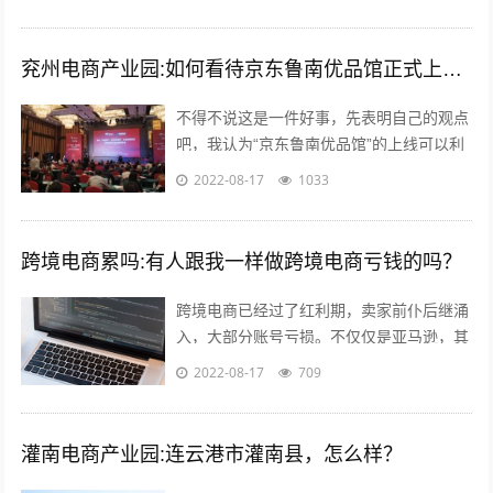
话，但是除了投资阿里巴巴，孙正义...
兖州电商产业园:如何看待京东鲁南优品馆正式上线这件事？
不得不说这是一件好事，先表明自己的观点
吧，我认为“京东鲁南优品馆”的上线可以利
用电商的优势与渠道帮助当地的一些特产品
2022-08-17
1033
店铺提高销售量。另外也能起到对当地...
跨境电商累吗:有人跟我一样做跨境电商亏钱的吗？
跨境电商已经过了红利期，卖家前仆后继涌
入，大部分账号亏损。不仅仅是亚马逊，其
他平台速卖通 ebay wish等也是如此。 前几
2022-08-17
709
年智能手机兴起，如今国内...
灌南电商产业园:连云港市灌南县，怎么样？