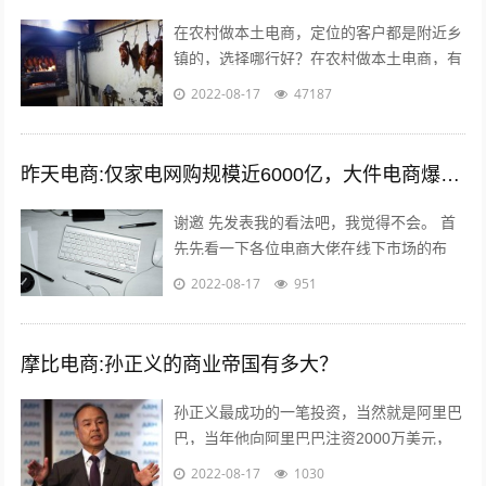
在农村做本土电商，定位的客户都是附近乡
镇的，选择哪行好？在农村做本土电商，有
一个莫大的好处，那就是诚信问题能够得到
2022-08-17
47187
很好的解决，因为距离比较近，能更容易...
昨天电商:仅家电网购规模近6000亿，大件电商爆发能催生出一批快运巨头吗？
谢邀 先发表我的看法吧，我觉得不会。 首
先先看一下各位电商大佬在线下市场的布
局，比如，淘宝进入农村市场覆盖3万个网
2022-08-17
951
点；京东在四六级市场拥有近2000家...
摩比电商:孙正义的商业帝国有多大？
孙正义最成功的一笔投资，当然就是阿里巴
巴，当年他向阿里巴巴注资2000万美元，
最后换来了240亿美金的回报，成为一段佳
2022-08-17
1030