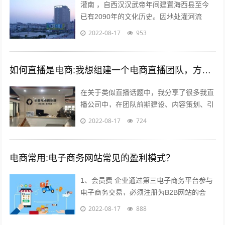
灌南 ，自西汉汉武帝年间建置海西县至今
已有2090年的文化历史。因地处灌河流
域，又因位于灌河之南而得名灌南 ,下辖11
2022-08-17
953
个镇其中；全国千强镇：堆沟港镇、...
如何直播是电商:我想组建一个电商直播团队，方向是卖女装，请问需要怎么组建？
在关于类似直播话题中，我分享了很多我直
播公司中，在团队前期建设、内容策划、引
流推广及执行过程等干货；本不想多参合这
2022-08-17
724
类回答，但实在所有回答注水太多，跟说...
电商常用:电子商务网站常见的盈利模式？
1、会员费 企业通过第三电子商务平台参与
电子商务交易，必须注册为B2B网站的会
员，每年要交纳一定的会员费，才能享受网
2022-08-17
888
站提供的各种服务，目前会员费已成为...