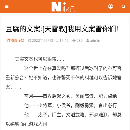
豆腐的文案:[天雷教]我用文案雷你们！
微播真传媒
2022年07月31日 17:42
289
admin
其实文案也可以很雷……
这个世上存在真爱吗？那碎过后冰封了的心可否
重新愈合？她不知道，也许誓死不休的纠缠可以告诉她答
案．．．
芩月——商界后起之秀，美丽高傲、能力卓绝
他——少将军，小侯爷，刚毅勇猛，言出必行
他——太子，门主，文滔武略、邪魅难测，却总
以嬉笑面孔游戏人间