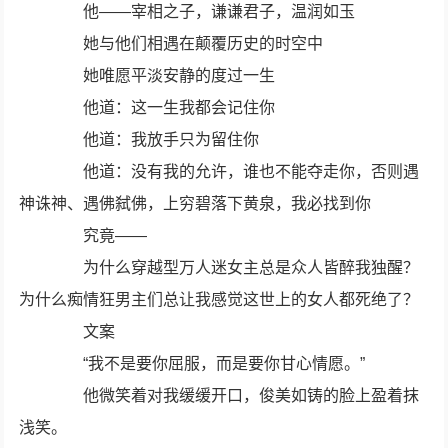
他——宰相之子，谦谦君子，温润如玉
她与他们相遇在颠覆历史的时空中
她唯愿平淡安静的度过一生
他道：这一生我都会记住你
他道：我放手只为留住你
他道：没有我的允许，谁也不能夺走你，否则遇
神诛神、遇佛弑佛，上穷碧落下黄泉，我必找到你
究竟——
为什么穿越型万人迷女主总是众人皆醉我独醒？
为什么痴情狂男主们总让我感觉这世上的女人都死绝了？
文案
“我不是要你屈服，而是要你甘心情愿。”
他微笑着对我缓缓开口，俊美如铸的脸上盈着抹
浅笑。