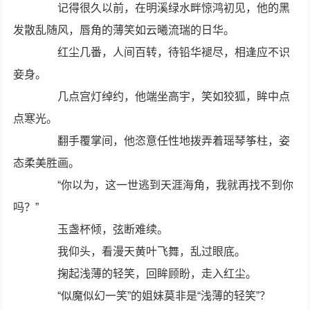
记得很久以前，在明溪绿水畔惊鸿初见，他的黑
发散乱随风，唇角的薄笑如云曦流瑞的日华。
红尘几番，人间百转，待铅华褪尽，相逢应不识
妾身。
几点宫灯绰约，他端坐高宇，笑如狡狐，眸中点
点寒光。
翻手覆掌间，他恣意任性地拨弄着瑶琴筝柱，姿
态柔美胜画。
“你以为，这一世逃到天涯海角，我就再找不到你
吗？”
玉盏杯倾，弦断难续。
我仰头，看漫天黄叶飞舞，乱过眼底。
掬起浅薄的轻笑，回眸顾盼，走入红尘。
“似魔似幻一笑”的姐妹莫非是“浅薄的轻笑”？