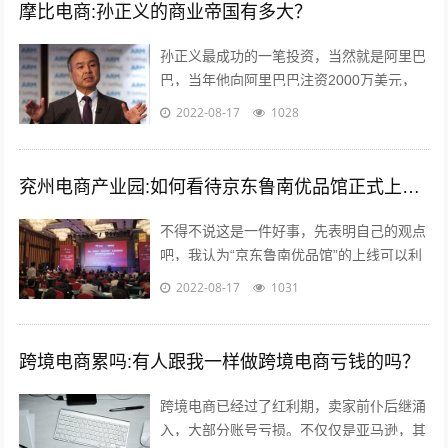
摩比电商:孙正义的商业帝国有多大？
孙正义最成功的一笔投资，当然就是阿里巴
巴，当年他向阿里巴巴注资2000万美元，
最后换来了240亿美金的回报，成为一段佳
2022-08-17
1028
话，但是除了投资阿里巴巴，孙正义...
兖州电商产业园:如何看待京东鲁南优品馆正式上线这件事？
不得不说这是一件好事，先表明自己的观点
吧，我认为“京东鲁南优品馆”的上线可以利
用电商的优势与渠道帮助当地的一些特产品
2022-08-17
1031
店铺提高销售量。另外也能起到对当地...
跨境电商累吗:有人跟我一样做跨境电商亏钱的吗？
跨境电商已经过了红利期，卖家前仆后继涌
入，大部分账号亏损。不仅仅是亚马逊，其