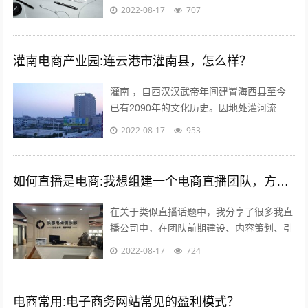
他平台速卖通 ebay wish等也是如此。 前几
2022-08-17
707
年智能手机兴起，如今国内...
灌南电商产业园:连云港市灌南县，怎么样？
灌南 ，自西汉汉武帝年间建置海西县至今
已有2090年的文化历史。因地处灌河流
域，又因位于灌河之南而得名灌南 ,下辖11
2022-08-17
953
个镇其中；全国千强镇：堆沟港镇、...
如何直播是电商:我想组建一个电商直播团队，方向是卖女装，请问需要怎么组建？
在关于类似直播话题中，我分享了很多我直
播公司中，在团队前期建设、内容策划、引
流推广及执行过程等干货；本不想多参合这
2022-08-17
724
类回答，但实在所有回答注水太多，跟说...
电商常用:电子商务网站常见的盈利模式？