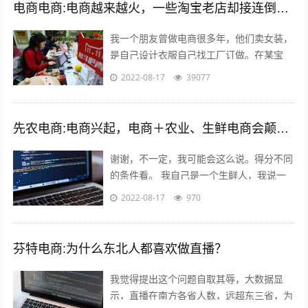
电商电商:电商越来越火，一些淘宝老店却接连倒闭，现在开网店到底有多难赚钱？
我一个朋友曾做电商很多年，他们卖女装，
是自己设计衣服自己找工厂订做。在某宝
上，有一年的双十一，他们的营业额流水快
2022-08-17
39077
400万！400万啊！他只有5个员工，...
先农电商:电商兴起，电商＋农业、生鲜电商会颠覆掉传统模式吗？
谢谢，不一定，我可能会这么说。得分不同
的条件看。 我自己是一个生鲜人，我说一
些我自己的看法，目前传统农业的一些痛
2022-08-17
970
点； - 无法集中采摘，因为全部小农经...
芬特电商:为什么东北人都喜欢做直播？
我觉得提出这个问题自取其辱，大数据显
示，直播在南方各省人数，远超东三省，为