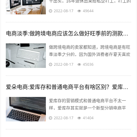
千出头，16年退休出来给私企打工，打工的
工资要高于开滦，劳动强度比开滦轻松多
2022-08-17
49644
了，煤企就是女的当男的用，男的当牲...
电商淡季:做跨境电商应该怎么做好旺季前的测款和备货呢？
做跨境电商的卖家都知道，跨境电商是有旺
季淡季之分的，因为国外消费者在夏天喜欢
到处去度假之类的，期间并不会经常上网购
2022-08-17
45036
物，所以每年的夏季对于我们跨境电商卖...
爱朵电商:爱库存和普通电商平台有啥区别？爱库存怎么赚钱？
爱库存的营销模式和普通电商平台不太一
样，爱库存其实就是一个新型分销电商平
台，分销嘛，自然需要更多的店主，所以，
2022-08-17
41404
爱库存吸纳了很多店主，而每个店主又有很
多...