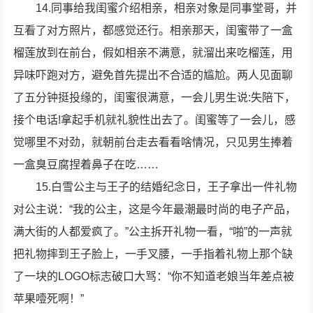
14.同事给我闺蜜介绍相亲，相亲对象是同事堂哥，并
互看了对方照片，都感觉还行。相亲那天，闺蜜带了一盒
榴莲放到在前台，假如相亲不满意，就溜出来吃榴莲，用
异味吓跑对方，避免首先提出不合适的尴尬。两人见面聊
了五分钟挺投缘的，闺蜜很满意，一会儿男生说:失陪下，
接个电话!拿起手机就礼貌性出去了。闺蜜等了一会儿，感
觉哪里不对劲，就朝前台走去看看啥情况，只见男生捧着
一盒臭豆腐捏着鼻子在吃……
15.白雪公主与王子的结婚纪念日，王子拿出一件礼物
对公主说：“我的公主，这是今年最潮最时尚的电子产品，
满大街的人都爱疯了。”公主拆开礼物一看，“啪”的一声就
把礼物摔到王子脸上，一手叉腰，一手指着礼物上那个缺
了一块的LOGO标志破口大骂：“你不知道老娘当年差点被
苹果噎死啊！”