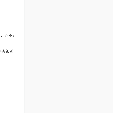
类，还不让
牛肉饭鸡