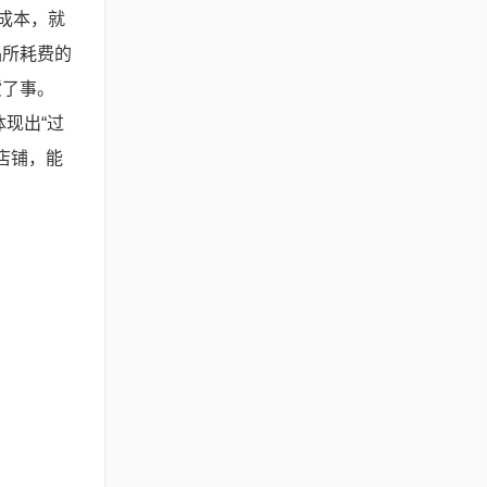
成本，就
品所耗费的
货了事。
现出“过
店铺，能