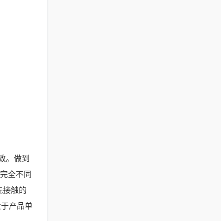
致。做到
是完全不同
先接触的
大于产品单