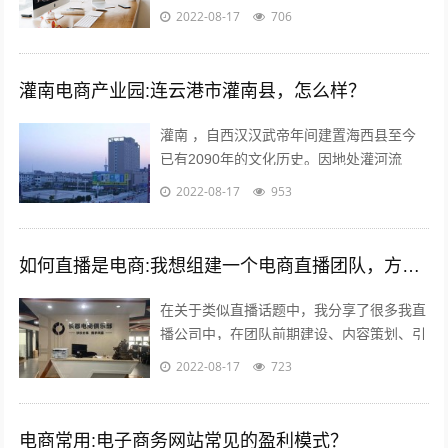
他平台速卖通 ebay wish等也是如此。 前几
2022-08-17
706
年智能手机兴起，如今国内...
灌南电商产业园:连云港市灌南县，怎么样？
灌南 ，自西汉汉武帝年间建置海西县至今
已有2090年的文化历史。因地处灌河流
域，又因位于灌河之南而得名灌南 ,下辖11
2022-08-17
953
个镇其中；全国千强镇：堆沟港镇、...
如何直播是电商:我想组建一个电商直播团队，方向是卖女装，请问需要怎么组建？
在关于类似直播话题中，我分享了很多我直
播公司中，在团队前期建设、内容策划、引
流推广及执行过程等干货；本不想多参合这
2022-08-17
723
类回答，但实在所有回答注水太多，跟说...
电商常用:电子商务网站常见的盈利模式？