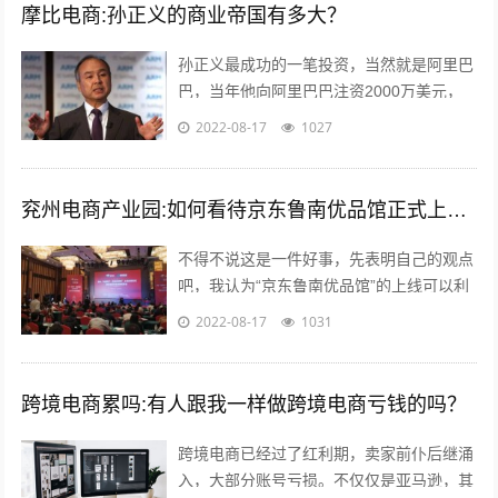
摩比电商:孙正义的商业帝国有多大？
孙正义最成功的一笔投资，当然就是阿里巴
巴，当年他向阿里巴巴注资2000万美元，
最后换来了240亿美金的回报，成为一段佳
2022-08-17
1027
话，但是除了投资阿里巴巴，孙正义...
兖州电商产业园:如何看待京东鲁南优品馆正式上线这件事？
不得不说这是一件好事，先表明自己的观点
吧，我认为“京东鲁南优品馆”的上线可以利
用电商的优势与渠道帮助当地的一些特产品
2022-08-17
1031
店铺提高销售量。另外也能起到对当地...
跨境电商累吗:有人跟我一样做跨境电商亏钱的吗？
跨境电商已经过了红利期，卖家前仆后继涌
入，大部分账号亏损。不仅仅是亚马逊，其