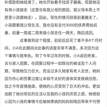
补偿款和她结清了，她也开始着手找房子搬离。但是她没
有将小孩接走（这里也有我父母的原因，我父母本质上不
愿意小孩跟她走）。因此，现在的情况就是前妻搬走了，
小孩跟着我父母生活，我也没有支付3000的抚养费给前
妻，前妻一周或二周来接小孩去住一两天，随后送回。
这事做到这个程度，前前后后花了差不多8个月时
间，小A在此期间对此事的进度非常不满意，多次因为这
个事情与我争执。到了今年过年的时候，小A返回老家，
去与家人团聚，在团聚过程中一如既往的被谈及个人问
题，导致她压力巨大，而没过多久她家有老人去世，她妈
因为伤心和劳累过度让本就不太好的身体突发疾病住院，
加之今年疫情施虐，使她的心灵受到了巨大的冲击。更加
加剧了她对现在的生活以及我的小孩的厌恶之感，她很担
心因为小孩的事情今后被她患病的妈妈知晓后带来不可预