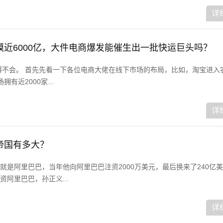
详
模近6000亿，大件电商爆发能催生出一批快运巨头吗？
得不会。 首先先看一下各位电商大佬在线下市场的布局，比如，淘宝进入
有近2000家...
详
帝国有多大？
就是阿里巴巴，当年他向阿里巴巴注资2000万美元，最后换来了240亿
阿里巴巴，孙正义...
详