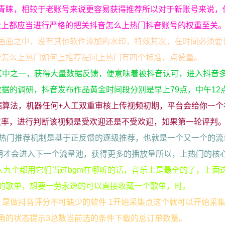
青睐，相较于老账号来说更容易获得推荐所以对于新账号来说，
量上都应当进行严格的把关抖音怎么上热门抖音账号的权重至关
画面之中，没有其他软件添加的水印，特效其次，在时间必须要
音怎么上热门如何上推荐提问上热门有四个标准，点赞量。
其中之一，获得大量数据反馈，便意味着被抖音认可，进入抖音
数据的调研，抖音发布作品黄金时间段分别是早上79点，中午12
据算法，机器任何+人工双重审核上传视频初期，平台会给你一个
发率，进行判断该视频是受欢迎还是不受欢迎，如果第一轮评判
的热门推荐机制是基于正反馈的逐级推荐，也就是一个又一个的流
期才会进入下一个流量池，获得更多的播放量所以，上热门的核
个玩抖音的人九个都用它们当过bgm在哪听的话，音乐上是最全的了，上
的歌单，想要一劳永逸的可以直接收藏一个歌单，时。
，是做抖音评分不可缺少的软件 1开始采集点这个就可以开始采
角的状态提示3总数当前选的条件下载的总订单数量。