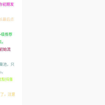
你初期发
。
长最后点
多级推荐
点。
初始流
。
量池，只
心。
面这些抖音
集了，注意