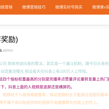
网络营销
微博营销技巧
微博实时号购买
微博黄v
奖励)
admin
公司 简单地说抖音的算法，其实是一个漏斗机制，跟今日头条
动流量池曝光 假设每天在抖音上有100万人上传短。
这四个指标权重最高的分别是完播率点赞量评论量转发量上热门
一下，抖音上面的人视频是竖屏还是横屏的。
，视频短于7s是很难被推荐，保证视频时长才能保证视频的基本
使用不属于痘印贴纸特效的视频不会被推荐在内容上创作上。