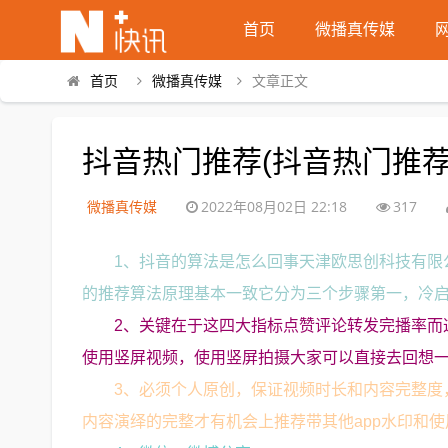
首页
微播真传媒
首页
微播真传媒
文章正文
抖音热门推荐(抖音热门推荐
微播真传媒
2022年08月02日 22:18
317
1、抖音的算法是怎么回事天津欧思创科技有限
的推荐算法原理基本一致它分为三个步骤第一，冷启
2、关键在于这四大指标点赞评论转发完播率而
使用竖屏视频，使用竖屏拍摄大家可以直接去回想
3、必须个人原创，保证视频时长和内容完整度
内容演绎的完整才有机会上推荐带其他app水印和