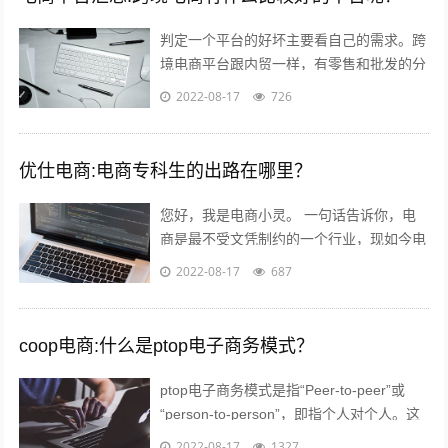
判定一个平台的好坏主要看自己的需求。跨
境电商平台跟内贸一样，有零售和批发的分
别。如果您是个人卖家，那么零售还是批发
2022-08-17
726
关键看想要获得的利润。因为个人卖家并...
优仕电商:电商专科生的出路在哪里？
您好，我是电商小灵。 一句话告诉你，电
商是最不受文凭制约的一个行业，现如今电
商行业的优秀从业人员，70%都是草莽出
2022-08-17
687
身，当然我说的草莽意思不是没文化，意...
coop电商:什么是ptop电子商务模式？
ptop电子商务模式是指“Peer-to-peer”或
“person-to-person”，即指个人对个人。这
种新型的融资模式已经在欧美市场取得了极
2022-08-17
1327