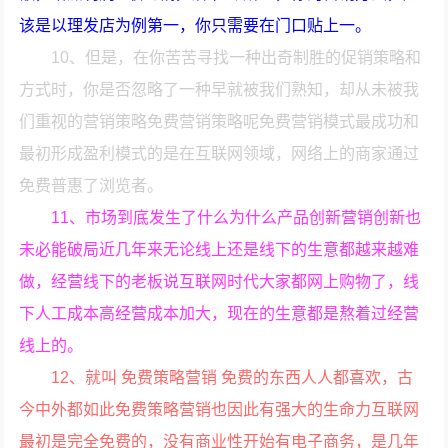
该是以理发店为例第一，你只需要在门口贴上一。
10、但是，在你苦苦寻找一种出奇制胜的促销策略和
方式时，你是否忽略了一种早就被我们熟知，却从未被我
们重视的营销策略免费营销策略呢免费营销模式最成功和
最初形成盈利模式的是在互联网领域，网络上的商家通过
免费普惠了浏览者。
11、市场到底发生了什么为什么产品创新营销创新也
未必能破局近几年来无论线上还是线下的生意都越来越难
做，经营线下的老板说互联网时代大家都网上购物了，线
下人工成本高经营成本加大，现在的生意都是熬着过经营
线上的。
12、就叫 免费策略营销 免费的东西人人都喜欢，古
今中外都如此免费策略营销也因此有强大的生命力互联网
最初是完全免费的，没有商业性开始有电子商务，是几年