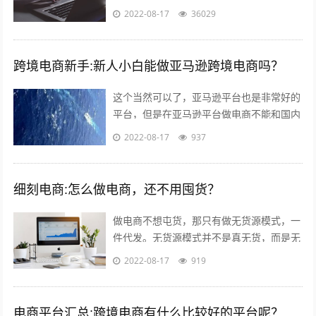
Challender;Sydney Symphony...
2022-08-17
36029
跨境电商新手:新人小白能做亚马逊跨境电商吗？
这个当然可以了，亚马逊平台也是非常好的
平台，但是在亚马逊平台做电商不能和国内
做电商似的刷单，这样会给你带来巨大的损
2022-08-17
937
失。 首先你要学习亚马逊的运作教程，...
细刻电商:怎么做电商，还不用囤货？
做电商不想屯货，那只有做无货源模式，一
件代发。无货源模式并不是真无货，而是无
需自己屯货。到货源网去采集，用一件代发
2022-08-17
919
的形式。就是你自己开个店，当客服，有...
电商平台汇总:跨境电商有什么比较好的平台呢？