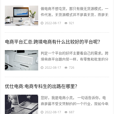
做电商不想屯货，那只有做无货源模式，一
件代发。无货源模式并不是真无货，而是无
需自己屯货。到货源网去采集，用一件代发
2022-08-17
921
的形式。就是你自己开个店，当客服，有...
电商平台汇总:跨境电商有什么比较好的平台呢？
判定一个平台的好坏主要看自己的需求。跨
境电商平台跟内贸一样，有零售和批发的分
别。如果您是个人卖家，那么零售还是批发
2022-08-17
726
关键看想要获得的利润。因为个人卖家并...
优仕电商:电商专科生的出路在哪里？
您好，我是电商小灵。 一句话告诉你，电
商是最不受文凭制约的一个行业，现如今电
商行业的优秀从业人员，70%都是草莽出
2022-08-17
687