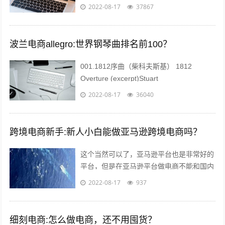
《禁止传销条例》第二条、第七条所规定的
2022-08-17
37867
传销情形的，则属于传销；否则就不属于
传...
波兰电商allegro:世界钢琴曲排名前100？
001.1812序曲（柴科夫斯基） 1812
Overture (excerpt)Stuart
Challender;Sydney Symphony...
2022-08-17
36040
跨境电商新手:新人小白能做亚马逊跨境电商吗？
这个当然可以了，亚马逊平台也是非常好的
平台，但是在亚马逊平台做电商不能和国内
做电商似的刷单，这样会给你带来巨大的损
2022-08-17
937
失。 首先你要学习亚马逊的运作教程，...
细刻电商:怎么做电商，还不用囤货？