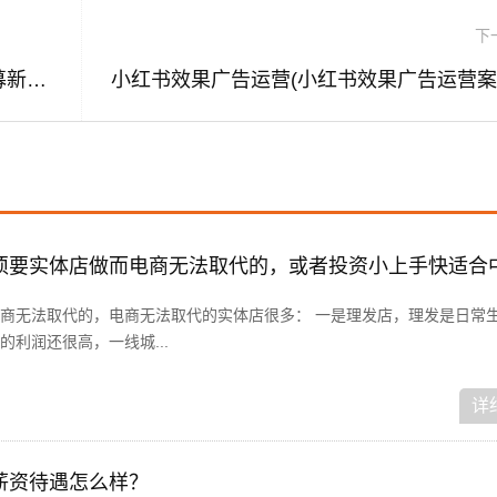
下
比赛招募文案:《英雄联盟》SKT战队招募新上单，条件简单令网友嗤之以鼻，你会去尝试吗？
商无法取代的，电商无法取代的实体店很多： 一是理发店，理发是日常
利润还很高，一线城...
详
薪资待遇怎么样？