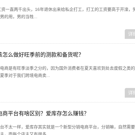
退工资一直两千出头，16年退休出来给私企打工，打工的工资要高于开滦，
的用，男的当牲...
详
该怎么做好旺季前的测款和备货呢？
电商是有旺季淡季之分的，因为国外消费者在夏天喜欢到处去度假之类的
季对于我们跨境电商卖...
详
电商平台有啥区别？爱库存怎么赚钱？
台不太一样，爱库存其实就是一个新型分销电商平台，分销嘛，自然需要
，而每个店主又有很多...