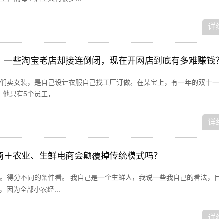
详
，一些淘宝老店却接连倒闭，现在开网店到底有多难赚钱
们卖女装，是自己设计衣服自己找工厂订做。在某宝上，有一年的双十一
他只有5个员工，...
详
商＋农业、生鲜电商会颠覆掉传统模式吗？
。得分不同的条件看。 我自己是一个生鲜人，我说一些我自己的看法，
，因为全部小农经...
详