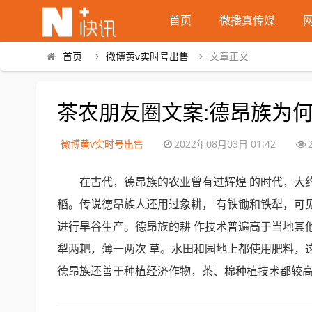
首页
微播真传媒
首页
微博黄v实时号出售
文章正文
茶农朋友圈文案:德昂族为
微博黄v实时号出售
2022年08月03日 01:42
在古代，德昂族的农业曾有过辉煌 的时代，大
稻。传说德昂族人还用过象耕， 有铁锄和铁犁，可
进行旱谷生产。德昂族的耕 作技术普遍高于当地其
犁两耙，薄一两次 草。水田和园地上都使用肥料，
德昂族还善于种植经济作物，茶、棉种植技术都较高，