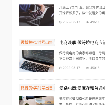
开滦上了27年班，到12年内
开滦轻松多了，煤企就是女的当男
2022-08-17
49611
微博黄v实时号出售
电商淡季:做跨境电商应
做跨境电商的卖家都知道，跨境
不会经常上网购物，所以每年的夏
2022-08-17
45015
微博黄v实时号出售
爱朵电商:爱库存和普通
爱库存的营销模式和普通电商平
主，所以，爱库存吸纳了很多店主