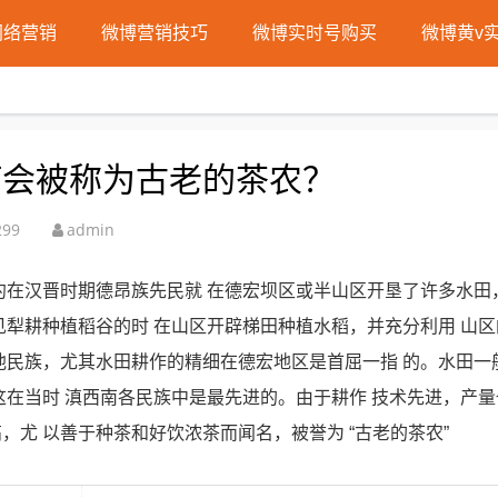
网络营销
微博营销技巧
微博实时号购买
微博黄v
何会被称为古老的茶农？
299
admin
约在汉晋时期德昂族先民就 在德宏坝区或半山区开垦了许多水田
见犁耕种植稻谷的时 在山区开辟梯田种植水稻，并充分利用 山
他民族，尤其水田耕作的精细在德宏地区是首屈一指 的。水田一
这在当时 滇西南各民族中是最先进的。由于耕作 技术先进，产
尤 以善于种茶和好饮浓茶而闻名，被誉为 “古老的茶农”