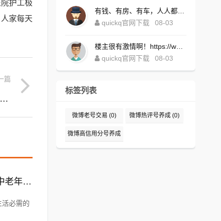
医院护工极
有钱、有房、有车，人人都想！https://www.quickqxi.com/
，人家每天
quickq官网下载
08-03
楼主很有激情啊！https://www.quickqxi.com/
quickq官网下载
08-03
一篇
标签列表
不粘锅的文案:二类电商选品，不粘锅怎么样？月销如何？
微博老号交易
(0)
微博热评号养成
(0)
微博高信用分号养成
(0)
老年电商:有哪些生意必须要实体店做而电商无法取代的，或者投资小上手快适合中老年的？
生活必需的