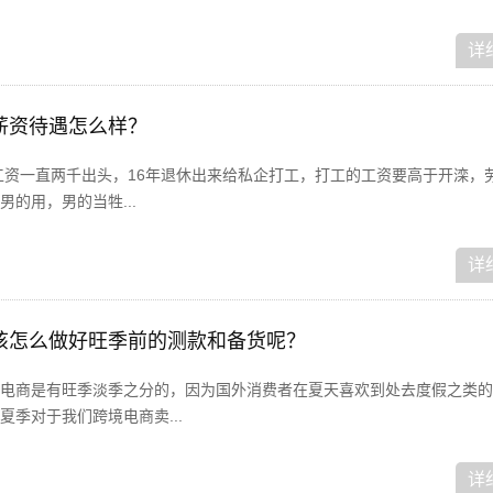
详
薪资待遇怎么样？
退工资一直两千出头，16年退休出来给私企打工，打工的工资要高于开滦，
的用，男的当牲...
详
该怎么做好旺季前的测款和备货呢？
电商是有旺季淡季之分的，因为国外消费者在夏天喜欢到处去度假之类的
季对于我们跨境电商卖...
详