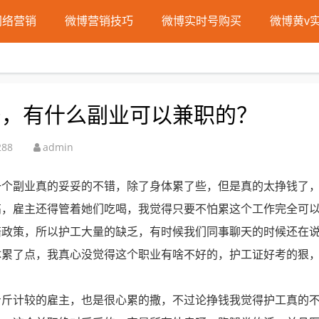
网络营销
微博营销技巧
微博实时号购买
微博黄v
多，有什么副业可以兼职的？
288
admin
一个副业真的妥妥的不错，除了身体累了些，但是真的太挣钱了
高，雇主还得管着她们吃喝，我觉得只要不怕累这个工作完全可
陪政策，所以护工大量的缺乏，有时候我们同事聊天的时候还在
体累了点，我真心没觉得这个职业有啥不好的，护工证好考的狠
斤斤计较的雇主，也是很心累的撒，不过论挣钱我觉得护工真的