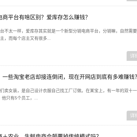
电商平台有啥区别？爱库存怎么赚钱？
台不太一样，爱库存其实就是一个新型分销电商平台，分销嘛，自然需要
，而每个店主又有很多...
详
，一些淘宝老店却接连倒闭，现在开网店到底有多难赚钱
们卖女装，是自己设计衣服自己找工厂订做。在某宝上，有一年的双十一
他只有5个员工，...
详
商＋农业、生鲜电商会颠覆掉传统模式吗？