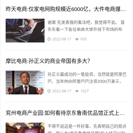
昨天电商:仅家电网购规模近6000亿，大件电商爆发能催生出一批快运巨头吗？
谢邀 先发表我的看法吧，我觉得不会。 首
先先看一下各位电商大佬在线下市场的布
局，比如，淘宝进入农村市场覆盖3万个网
2022-08-17
950
点；京东在四六级市场拥有近2000家...
摩比电商:孙正义的商业帝国有多大？
孙正义最成功的一笔投资，当然就是阿里巴
巴，当年他向阿里巴巴注资2000万美元，
最后换来了240亿美金的回报，成为一段佳
2022-08-17
1027
话，但是除了投资阿里巴巴，孙正义...
兖州电商产业园:如何看待京东鲁南优品馆正式上线这件事？
不得不说这是一件好事，先表明自己的观点