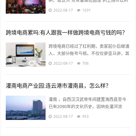
吧，我认为“京东鲁南优品馆”的上线可以利
用电商的优势与渠道帮助当地的一些特产品
2022-08-17
1031
店铺提高销售量。另外也能起到对当地...
跨境电商累吗:有人跟我一样做跨境电商亏钱的吗？
跨境电商已经过了红利期，卖家前仆后继涌
入，大部分账号亏损。不仅仅是亚马逊，其
他平台速卖通 ebay wish等也是如此。 前几
2022-08-17
706
年智能手机兴起，如今国内...
灌南电商产业园:连云港市灌南县，怎么样？
灌南 ，自西汉汉武帝年间建置海西县至今
已有2090年的文化历史。因地处灌河流
域，又因位于灌河之南而得名灌南 ,下辖11
2022-08-17
953
个镇其中；全国千强镇：堆沟港镇、...