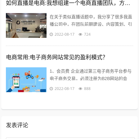
如何直播是电商:我想组建一个电商直播团队，方向是卖女装，请问需要怎么组建？
在关于类似直播话题中，我分享了很多我直
播公司中，在团队前期建设、内容策划、引
流推广及执行过程等干货；本不想多参合这
2022-08-17
724
类回答，但实在所有回答注水太多，跟说...
电商常用:电子商务网站常见的盈利模式？
1、会员费 企业通过第三电子商务平台参与
电子商务交易，必须注册为B2B网站的会
员，每年要交纳一定的会员费，才能享受网
2022-08-17
888
站提供的各种服务，目前会员费已成为...
发表评论