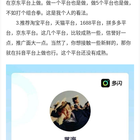
在京东平台上做。做一个平台也是做，做5个平台也是做，
不如打个组合拳。这是我个人的看法。
3.推荐淘宝平台，天猫平台，1688平台，拼多多平
台，京东平台。这几个平台，比较成熟一些，信誉好一
点，推广面大一点。当然了，你想接触一些新鲜的，那你
就在抖音平台上做也行。这个平台还没有成熟。