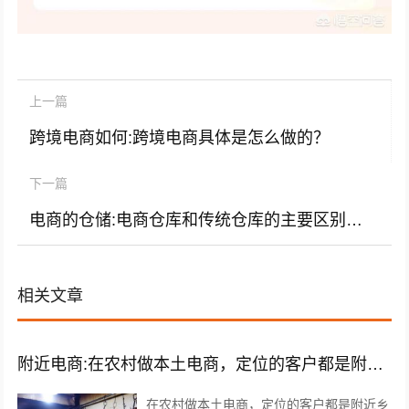
上一篇
跨境电商如何:跨境电商具体是怎么做的？
下一篇
电商的仓储:电商仓库和传统仓库的主要区别有哪些？
相关文章
附近电商:在农村做本土电商，定位的客户都是附近乡镇的，选择哪类商品好？
在农村做本土电商，定位的客户都是附近乡