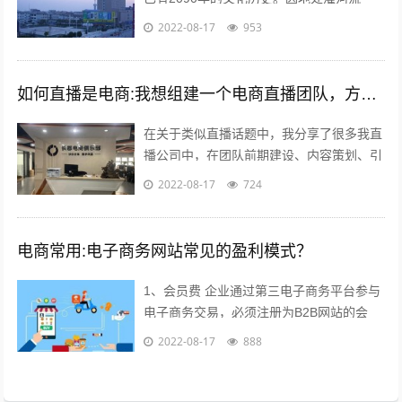
域，又因位于灌河之南而得名灌南 ,下辖11
2022-08-17
953
个镇其中；全国千强镇：堆沟港镇、...
如何直播是电商:我想组建一个电商直播团队，方向是卖女装，请问需要怎么组建？
在关于类似直播话题中，我分享了很多我直
播公司中，在团队前期建设、内容策划、引
流推广及执行过程等干货；本不想多参合这
2022-08-17
724
类回答，但实在所有回答注水太多，跟说...
电商常用:电子商务网站常见的盈利模式？
1、会员费 企业通过第三电子商务平台参与
电子商务交易，必须注册为B2B网站的会
员，每年要交纳一定的会员费，才能享受网
2022-08-17
888
站提供的各种服务，目前会员费已成为...