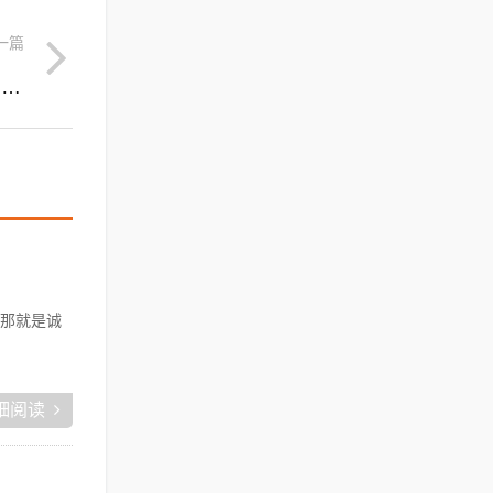
一篇
洛阳市电商产业园:从生活了10年的深圳来到洛阳一年了，感觉事业和生活都不是很顺利，怎么办？
那就是诚
细阅读