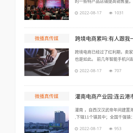
的一些特产品店铺提高销售量。另
2022-08-17
1031
微播真传媒
跨境电商累吗:有人跟我
跨境电商已经过了红利期，卖家前
也是如此。 前几年智能手机兴起，
2022-08-17
707
微播真传媒
灌南电商产业园:连云港
灌南 ，自西汉汉武帝年间建置
,下辖11个镇其中；全国千强镇：
2022-08-17
953