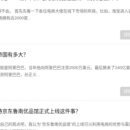
得不会。 首先先看一下各位电商大佬在线下市场的布局，比如，淘宝进入
有近2000家...
详
帝国有多大？
就是阿里巴巴，当年他向阿里巴巴注资2000万美元，最后换来了240亿
阿里巴巴，孙正义...
详
待京东鲁南优品馆正式上线这件事？
自己的观点吧，我认为“京东鲁南优品馆”的上线可以利用电商的优势与渠