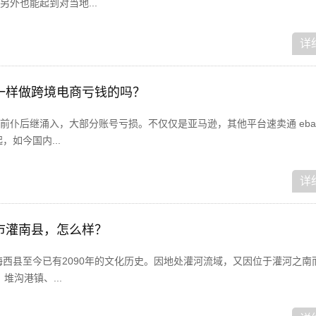
外也能起到对当地...
详
一样做跨境电商亏钱的吗？
仆后继涌入，大部分账号亏损。不仅仅是亚马逊，其他平台速卖通 ebay 
如今国内...
详
市灌南县，怎么样？
海西县至今已有2090年的文化历史。因地处灌河流域，又因位于灌河之南
堆沟港镇、...