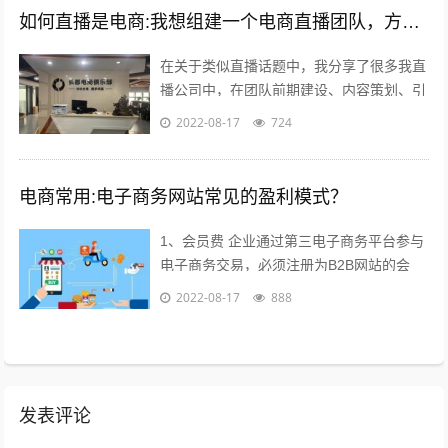
如何直播是电商:我想组建一个电商直播团队，方向是卖女装，请问需要怎么组建？
在关于类似直播话题中，我分享了很多我直
播公司中，在团队前期建设、内容策划、引
流推广及执行过程等干货；本不想多参合这
2022-08-17
724
类回答，但实在所有回答注水太多，跟说...
电商常用:电子商务网站常见的盈利模式？
1、会员费 企业通过第三电子商务平台参与
电子商务交易，必须注册为B2B网站的会
员，每年要交纳一定的会员费，才能享受网
2022-08-17
888
站提供的各种服务，目前会员费已成为...
发表评论