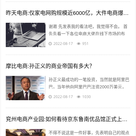
昨天电商:仅家电网购规模近6000亿，大件电商爆发能催生出一批快运巨头吗？
谢邀 先发表我的看法吧，我觉得不会。 首
先先看一下各位电商大佬在线下市场的布
局，比如，淘宝进入农村市场覆盖3万个网
2022-08-17
951
点；京东在四六级市场拥有近2000家...
摩比电商:孙正义的商业帝国有多大？
孙正义最成功的一笔投资，当然就是阿里巴
巴，当年他向阿里巴巴注资2000万美元，
最后换来了240亿美金的回报，成为一段佳
2022-08-17
1030
话，但是除了投资阿里巴巴，孙正义...
兖州电商产业园:如何看待京东鲁南优品馆正式上线这件事？
不得不说这是一件好事，先表明自己的观点