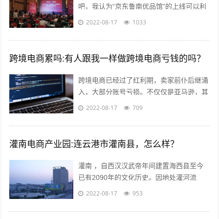
吧，我认为“京东鲁南优品馆”的上线可以利
用电商的优势与渠道帮助当地的一些特产品
2022-08-17
1033
店铺提高销售量。另外也能起到对当地...
跨境电商累吗:有人跟我一样做跨境电商亏钱的吗？
跨境电商已经过了红利期，卖家前仆后继涌
入，大部分账号亏损。不仅仅是亚马逊，其
他平台速卖通 ebay wish等也是如此。 前几
2022-08-17
709
年智能手机兴起，如今国内...
灌南电商产业园:连云港市灌南县，怎么样？
灌南 ，自西汉汉武帝年间建置海西县至今
已有2090年的文化历史。因地处灌河流
域，又因位于灌河之南而得名灌南 ,下辖11
2022-08-17
953
个镇其中；全国千强镇：堆沟港镇、...