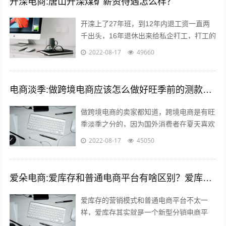
开滦电商:唐山开滦煤矿薪资待遇怎么样？
开滦上了27年班，到12年内退工资一直两
千出头，16年退休出来给私企打工，打工的
工资要高于开滦，劳动强度比开滦轻松多
2022-08-17
49660
了，煤企就是女的当男的用，男的当牲...
电商淡季:做跨境电商应该怎么做好旺季前的测款和备货呢？
做跨境电商的卖家都知道，跨境电商是有旺
季淡季之分的，因为国外消费者在夏天喜欢
到处去度假之类的，期间并不会经常上网购
2022-08-17
45050
物，所以每年的夏季对于我们跨境电商卖...
爱朵电商:爱库存和普通电商平台有啥区别？爱库存怎么赚钱？
爱库存的营销模式和普通电商平台不太一
样，爱库存其实就是一个新型分销电商平
台，分销嘛，自然需要更多的店主，所以，