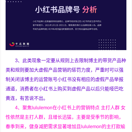
3、此类现象一定要从规则上去限制博主的带货产品种
类和规则要加大虚假产品营销的惩罚力度，严重时可以强
制关闭该博主的运营账号小红书没有相应的虚假产品举报
通道，消费者在小红书上购买到虚假产品以后只能哑巴吃
黄连，有苦说不出。
4、聚焦lululemon在小红书上的营销特点 主打人群 女
性依然是主打人群，且增长迅猛，主要是受季节的影响，
春季到来，健身减肥需求显著增加且lululemon的主打款瑜