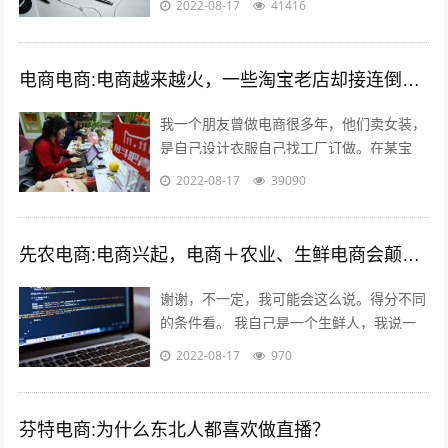
2022-08-17
41416
爱库存吸纳了很多店主，而每个店主又有很
多...
电商电商:电商越来越火，一些淘宝老店却接连倒闭，现在开网店到底有多难赚钱？
我一个朋友曾做电商很多年，他们卖女装，
是自己设计衣服自己找工厂订做。在某宝
上，有一年的双十一，他们的营业额流水快
2022-08-17
39090
400万！400万啊！他只有5个员工，...
先农电商:电商兴起，电商＋农业、生鲜电商会颠覆掉传统模式吗？
谢谢，不一定，我可能会这么说。得分不同
的条件看。 我自己是一个生鲜人，我说一
些我自己的看法，目前传统农业的一些痛
2022-08-17
970
点； - 无法集中采摘，因为全部小农经...
芬特电商:为什么东北人都喜欢做直播？