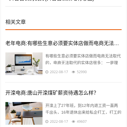
相关文章
老年电商:有哪些生意必须要实体店做而电商无法取代的，或者投资小上手快适合中老年的？
有哪些生意必须要实体店做而电商无法取代
的，电商无法取代的实体店很多： 一是理
发店，理发是日常生活必需的服务，电商无
2022-08-17
52990
法取代，而且理发的利润还很高，一线城...
开滦电商:唐山开滦煤矿薪资待遇怎么样？
开滦上了27年班，到12年内退工资一直两
千出头，16年退休出来给私企打工，打工的
工资要高于开滦，劳动强度比开滦轻松多
2022-08-17
49607
了，煤企就是女的当男的用，男的当牲...