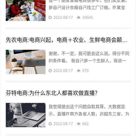
我一个朋友曾做电商很多年，他们卖女装，
是自己设计衣服自己找工厂订做。在某宝
上，有一年的双十一，他们的营业额流水快
2022-08-17
39045
400万！400万啊！他只有5个员工，...
先农电商:电商兴起，电商＋农业、生鲜电商会颠覆掉传统模式吗？
谢谢，不一定，我可能会这么说。得分不同
的条件看。 我自己是一个生鲜人，我说一
些我自己的看法，目前传统农业的一些痛
2022-08-17
970
点； - 无法集中采摘，因为全部小农经...
芬特电商:为什么东北人都喜欢做直播？
我觉得提出这个问题自取其辱，大数据显
示，直播在南方各省人数，远超东三省，为
什么感觉东北人直播多，就是分辩能力太
2022-08-17
662
差，把十二亿说普通话的人，都当成东北人
了...