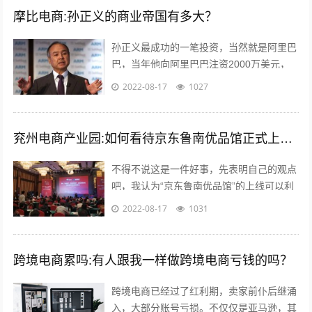
摩比电商:孙正义的商业帝国有多大？
孙正义最成功的一笔投资，当然就是阿里巴
巴，当年他向阿里巴巴注资2000万美元，
最后换来了240亿美金的回报，成为一段佳
2022-08-17
1027
话，但是除了投资阿里巴巴，孙正义...
兖州电商产业园:如何看待京东鲁南优品馆正式上线这件事？
不得不说这是一件好事，先表明自己的观点
吧，我认为“京东鲁南优品馆”的上线可以利
用电商的优势与渠道帮助当地的一些特产品
2022-08-17
1031
店铺提高销售量。另外也能起到对当地...
跨境电商累吗:有人跟我一样做跨境电商亏钱的吗？
跨境电商已经过了红利期，卖家前仆后继涌
入，大部分账号亏损。不仅仅是亚马逊，其