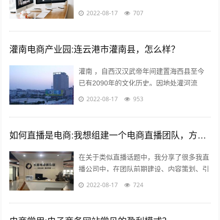
他平台速卖通 ebay wish等也是如此。 前几
2022-08-17
707
年智能手机兴起，如今国内...
灌南电商产业园:连云港市灌南县，怎么样？
灌南 ，自西汉汉武帝年间建置海西县至今
已有2090年的文化历史。因地处灌河流
域，又因位于灌河之南而得名灌南 ,下辖11
2022-08-17
953
个镇其中；全国千强镇：堆沟港镇、...
如何直播是电商:我想组建一个电商直播团队，方向是卖女装，请问需要怎么组建？
在关于类似直播话题中，我分享了很多我直
播公司中，在团队前期建设、内容策划、引
流推广及执行过程等干货；本不想多参合这
2022-08-17
724
类回答，但实在所有回答注水太多，跟说...