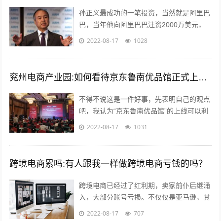
孙正义最成功的一笔投资，当然就是阿里巴
巴，当年他向阿里巴巴注资2000万美元，
最后换来了240亿美金的回报，成为一段佳
2022-08-17
1028
话，但是除了投资阿里巴巴，孙正义...
兖州电商产业园:如何看待京东鲁南优品馆正式上线这件事？
不得不说这是一件好事，先表明自己的观点
吧，我认为“京东鲁南优品馆”的上线可以利
用电商的优势与渠道帮助当地的一些特产品
2022-08-17
1031
店铺提高销售量。另外也能起到对当地...
跨境电商累吗:有人跟我一样做跨境电商亏钱的吗？
跨境电商已经过了红利期，卖家前仆后继涌
入，大部分账号亏损。不仅仅是亚马逊，其
他平台速卖通 ebay wish等也是如此。 前几
2022-08-17
707