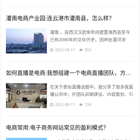
年智能手机兴起，如今国内...
灌南电商产业园:连云港市灌南县，怎么样？
灌南 ，自西汉汉武帝年间建置海西县至今
已有2090年的文化历史。因地处灌河流
域，又因位于灌河之南而得名灌南 ,下辖11
2022-08-17
953
个镇其中；全国千强镇：堆沟港镇、...
如何直播是电商:我想组建一个电商直播团队，方向是卖女装，请问需要怎么组建？
在关于类似直播话题中，我分享了很多我直
播公司中，在团队前期建设、内容策划、引
流推广及执行过程等干货；本不想多参合这
2022-08-17
724
类回答，但实在所有回答注水太多，跟说...
电商常用:电子商务网站常见的盈利模式？