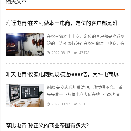
相关文章
附近电商:在农村做本土电商，定位的客户都是附近乡镇的，选择哪类商品好？
在农村做本土电商，定位的客户都是附近乡
镇的，选择哪行好？在农村做本土电商，有
一个莫大的好处，那就是诚信问题能够得到
2022-08-17
47178
很好的解决，因为距离比较近，能更容易...
昨天电商:仅家电网购规模近6000亿，大件电商爆发能催生出一批快运巨头吗？
谢邀 先发表我的看法吧，我觉得不会。 首
先先看一下各位电商大佬在线下市场的布
局，比如，淘宝进入农村市场覆盖3万个网
2022-08-17
951
点；京东在四六级市场拥有近2000家...
摩比电商:孙正义的商业帝国有多大？