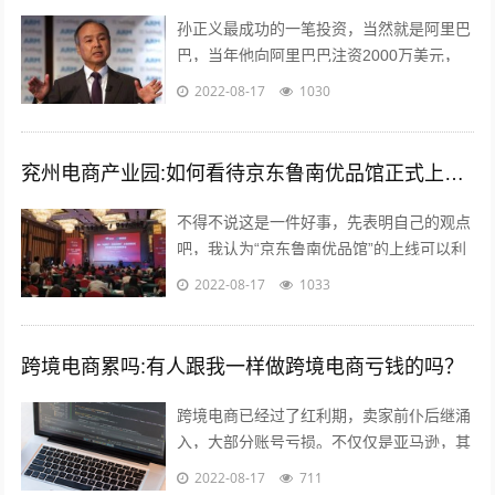
孙正义最成功的一笔投资，当然就是阿里巴
巴，当年他向阿里巴巴注资2000万美元，
最后换来了240亿美金的回报，成为一段佳
2022-08-17
1030
话，但是除了投资阿里巴巴，孙正义...
兖州电商产业园:如何看待京东鲁南优品馆正式上线这件事？
不得不说这是一件好事，先表明自己的观点
吧，我认为“京东鲁南优品馆”的上线可以利
用电商的优势与渠道帮助当地的一些特产品
2022-08-17
1033
店铺提高销售量。另外也能起到对当地...
跨境电商累吗:有人跟我一样做跨境电商亏钱的吗？
跨境电商已经过了红利期，卖家前仆后继涌
入，大部分账号亏损。不仅仅是亚马逊，其
他平台速卖通 ebay wish等也是如此。 前几
2022-08-17
711
年智能手机兴起，如今国内...