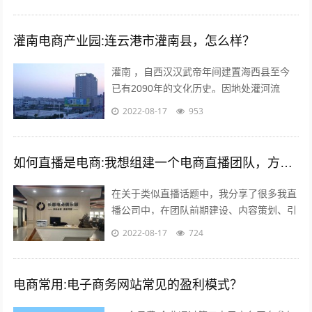
灌南电商产业园:连云港市灌南县，怎么样？
灌南 ，自西汉汉武帝年间建置海西县至今
已有2090年的文化历史。因地处灌河流
域，又因位于灌河之南而得名灌南 ,下辖11
2022-08-17
953
个镇其中；全国千强镇：堆沟港镇、...
如何直播是电商:我想组建一个电商直播团队，方向是卖女装，请问需要怎么组建？
在关于类似直播话题中，我分享了很多我直
播公司中，在团队前期建设、内容策划、引
流推广及执行过程等干货；本不想多参合这
2022-08-17
724
类回答，但实在所有回答注水太多，跟说...
电商常用:电子商务网站常见的盈利模式？