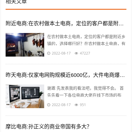
相关文章
附近电商:在农村做本土电商，定位的客户都是附近乡镇的，选择哪类商品好？
在农村做本土电商，定位的客户都是附近乡
镇的，选择哪行好？在农村做本土电商，有
一个莫大的好处，那就是诚信问题能够得到
2022-08-17
47227
很好的解决，因为距离比较近，能更容易...
昨天电商:仅家电网购规模近6000亿，大件电商爆发能催生出一批快运巨头吗？
谢邀 先发表我的看法吧，我觉得不会。 首
先先看一下各位电商大佬在线下市场的布
局，比如，淘宝进入农村市场覆盖3万个网
2022-08-17
951
点；京东在四六级市场拥有近2000家...
摩比电商:孙正义的商业帝国有多大？