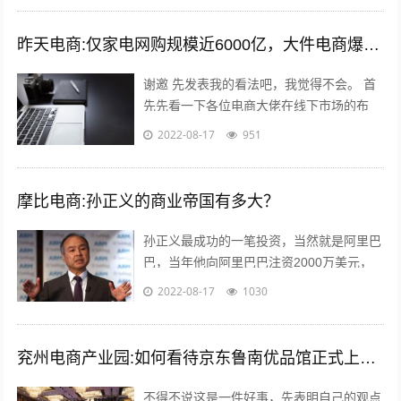
昨天电商:仅家电网购规模近6000亿，大件电商爆发能催生出一批快运巨头吗？
谢邀 先发表我的看法吧，我觉得不会。 首
先先看一下各位电商大佬在线下市场的布
局，比如，淘宝进入农村市场覆盖3万个网
2022-08-17
951
点；京东在四六级市场拥有近2000家...
摩比电商:孙正义的商业帝国有多大？
孙正义最成功的一笔投资，当然就是阿里巴
巴，当年他向阿里巴巴注资2000万美元，
最后换来了240亿美金的回报，成为一段佳
2022-08-17
1030
话，但是除了投资阿里巴巴，孙正义...
兖州电商产业园:如何看待京东鲁南优品馆正式上线这件事？
不得不说这是一件好事，先表明自己的观点