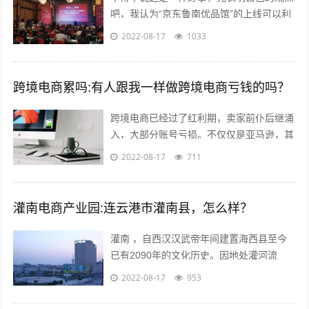
吧，我认为“京东鲁南优品馆”的上线可以利
用电商的优势与渠道帮助当地的一些特产品
2022-08-17
1033
店铺提高销售量。另外也能起到对当地...
跨境电商累吗:有人跟我一样做跨境电商亏钱的吗？
跨境电商已经过了红利期，卖家前仆后继涌
入，大部分账号亏损。不仅仅是亚马逊，其
他平台速卖通 ebay wish等也是如此。 前几
2022-08-17
711
年智能手机兴起，如今国内...
灌南电商产业园:连云港市灌南县，怎么样？
灌南 ，自西汉汉武帝年间建置海西县至今
已有2090年的文化历史。因地处灌河流
域，又因位于灌河之南而得名灌南 ,下辖11
2022-08-17
953
个镇其中；全国千强镇：堆沟港镇、...