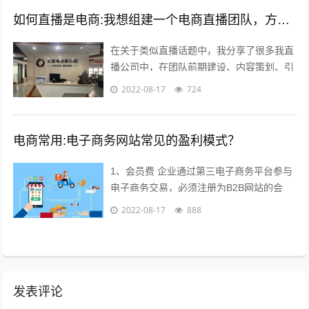
如何直播是电商:我想组建一个电商直播团队，方向是卖女装，请问需要怎么组建？
在关于类似直播话题中，我分享了很多我直
播公司中，在团队前期建设、内容策划、引
流推广及执行过程等干货；本不想多参合这
2022-08-17
724
类回答，但实在所有回答注水太多，跟说...
电商常用:电子商务网站常见的盈利模式？
1、会员费 企业通过第三电子商务平台参与
电子商务交易，必须注册为B2B网站的会
员，每年要交纳一定的会员费，才能享受网
2022-08-17
888
站提供的各种服务，目前会员费已成为...
发表评论