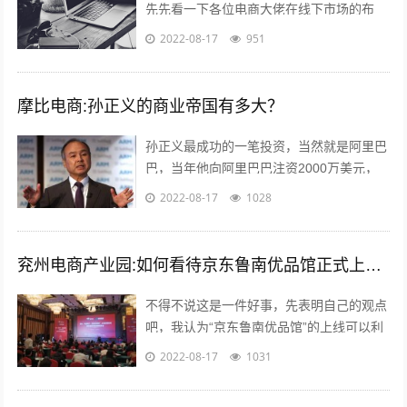
先先看一下各位电商大佬在线下市场的布
局，比如，淘宝进入农村市场覆盖3万个网
2022-08-17
951
点；京东在四六级市场拥有近2000家...
摩比电商:孙正义的商业帝国有多大？
孙正义最成功的一笔投资，当然就是阿里巴
巴，当年他向阿里巴巴注资2000万美元，
最后换来了240亿美金的回报，成为一段佳
2022-08-17
1028
话，但是除了投资阿里巴巴，孙正义...
兖州电商产业园:如何看待京东鲁南优品馆正式上线这件事？
不得不说这是一件好事，先表明自己的观点
吧，我认为“京东鲁南优品馆”的上线可以利
用电商的优势与渠道帮助当地的一些特产品
2022-08-17
1031
店铺提高销售量。另外也能起到对当地...