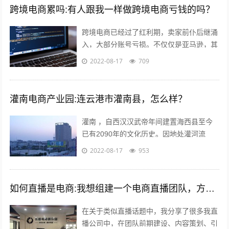
跨境电商累吗:有人跟我一样做跨境电商亏钱的吗？
跨境电商已经过了红利期，卖家前仆后继涌
入，大部分账号亏损。不仅仅是亚马逊，其
他平台速卖通 ebay wish等也是如此。 前几
2022-08-17
709
年智能手机兴起，如今国内...
灌南电商产业园:连云港市灌南县，怎么样？
灌南 ，自西汉汉武帝年间建置海西县至今
已有2090年的文化历史。因地处灌河流
域，又因位于灌河之南而得名灌南 ,下辖11
2022-08-17
953
个镇其中；全国千强镇：堆沟港镇、...
如何直播是电商:我想组建一个电商直播团队，方向是卖女装，请问需要怎么组建？
在关于类似直播话题中，我分享了很多我直
播公司中，在团队前期建设、内容策划、引