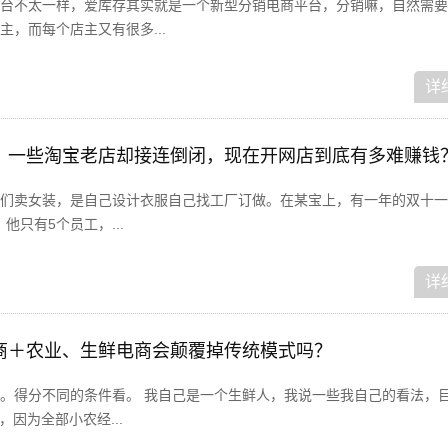
台不太一样，爱库存其实就是一个新型分销电商平台，分销嘛，自然需要
，而每个店主又有很多...
详
，一些淘宝老店却接连倒闭，现在开网店到底有多难赚钱
们卖女装，是自己设计衣服自己找工厂订做。在某宝上，有一年的双十一
他只有5个员工，...
详
商＋农业、生鲜电商会颠覆掉传统模式吗？
。得分不同的条件看。 我自己是一个生鲜人，我说一些我自己的看法，
，因为全部小农经...