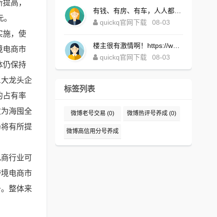
断提高，
有钱、有房、有车，人人都想！https://www.quickqxi.com/
元。
quickq官网下载
08-03
实施，使
楼主很有激情啊！https://www.quickqxi.com/
境电商市
quickq官网下载
08-03
体仍保持
三大龙头企
标签列表
的占有率
次为海囤全
微博老号交易
(0)
微博热评号养成
(0)
仍将有所提
微博高信用分号养成
(0)
电商行业可
跨境电商市
升。整体来