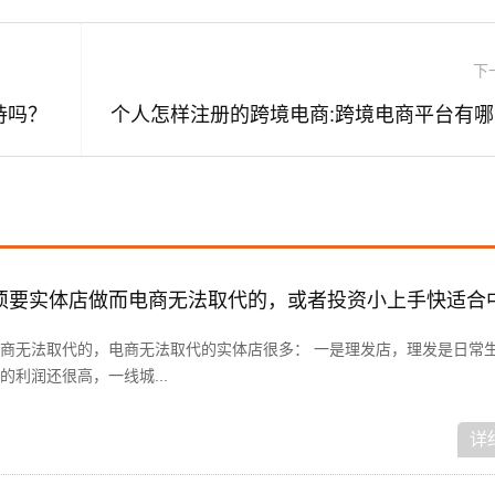
下
持吗？
个
商无法取代的，电商无法取代的实体店很多： 一是理发店，理发是日常
利润还很高，一线城...
详