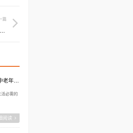
一篇
人怎样注册的跨境电商:跨境电商平台有哪些可以个人注册开的呢？
老年电商:有哪些生意必须要实体店做而电商无法取代的，或者投资小上手快适合中老年的？
生活必需的
细阅读