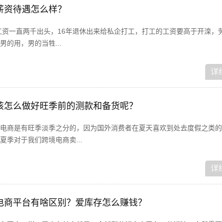
薪资待遇怎么样？
退工资一直两千出头，16年退休出来给私企打工，打工的工资要高于开滦，
的用，男的当牲...
详
该怎么做好旺季前的测款和备货呢？
电商是有旺季淡季之分的，因为国外消费者在夏天喜欢到处去度假之类的
季对于我们跨境电商卖...
详
电商平台有啥区别？爱库存怎么赚钱？