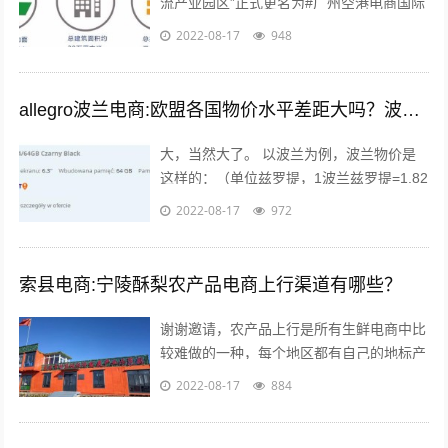
流产业园区”正式更名为#广州空港电商国际
产业园#。园区名称变更通知 位于广州空港
2022-08-17
948
经济区的起步区，整体占地面积...
allegro波兰电商:欧盟各国物价水平差距大吗？波兰的物价水平又如何呢？
大，当然大了。 以波兰为例，波兰物价是
这样的：（单位兹罗提，1波兰兹罗提=1.82
人民币），本物价是按照波兰平均物价计算
2022-08-17
972
的 300毫升的小瓶可乐：3....
索县电商:宁陵酥梨农产品电商上行渠道有哪些？
谢谢邀请，农产品上行是所有生鲜电商中比
较难做的一种，每个地区都有自己的地标产
品，根据产品的特点，进行品牌建设，营
2022-08-17
884
销，适宜快递的包装，加上自己的情怀，
和...