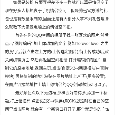
如果是装扮 只要弄得差不多一样就可以算是情侣空间
现在好多人都热衷于手机情侣空间＂但是腾迅官方送的礼
包也是有数量限制的,因而还是有大部分人拿不到礼包哦,那
么就教下大家做电脑上的情侣空间把。
首先在你的QQ空间的相册里找一张喜欢的图片,然后
点击"图片编辑'',加上你想加的文字,例如"forever love '之类
的,好了后就点击左上方的(上传选定图片),待上传成功后,就
关闭编辑页面,然后再返回空间相册,打开编辑好的图片,复
制它的原始地址,返回主页,点击(自定义)--(新建模块)--(图片
模块),再将复制的地址粘贴在图片地址上,打开(更多设置),
在图片链接地址栏上填上你情侣的QQ空间地址就可以了。
最好顺便点以下无边框,那样会好看得多,添加一个标
题,打上验证码,点击(提交)--(保存),就OK拉!这时在自己的空
间里点击图片,就会有一个新窗口打开了,那个就是你的＇ta