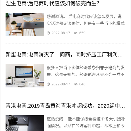
涅生电商:后电商时代应该如何破壳而生？
感谢邀请。 后电商时代应该怎么发展，说
实话谁都无法预估，但是有一些当下的模式
可以借鉴，毕竟未来新的发展核心思维是没
2022-08-17
659
有变的。 后电商时代电商是基础，更注...
新蛋电商:电商消灭了中间商，同时挤压工厂利润，廉价的商品带来的是大量的失业和低收入人口，怎么办？
很多人把当下实体经济萧条归罪于电商的发
展，这是无知的。经济形态从来不会一成不
变，从男耕女织到蒸汽机，人类经历了上千
2022-08-17
646
年的发展，才慢慢摆脱低效的高强度劳动...
青港电商:2019青岛黄海青港冲超成功，2020踢中超青岛会保级吗？
这话说的... 能不能保级全看这个冬天引援补
强情况。以现在的阵容打中超，基本上和今