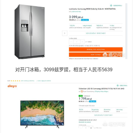
对开门冰箱，3099兹罗提，相当于人民币5639