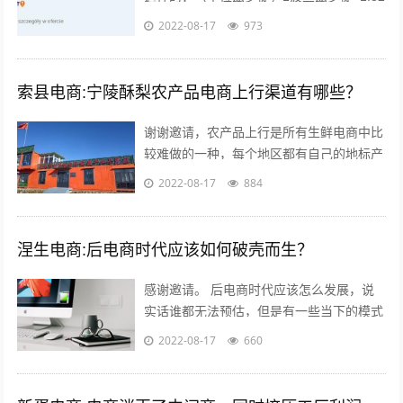
人民币），本物价是按照波兰平均物价计算
2022-08-17
973
的 300毫升的小瓶可乐：3....
索县电商:宁陵酥梨农产品电商上行渠道有哪些？
谢谢邀请，农产品上行是所有生鲜电商中比
较难做的一种，每个地区都有自己的地标产
品，根据产品的特点，进行品牌建设，营
2022-08-17
884
销，适宜快递的包装，加上自己的情怀，
和...
涅生电商:后电商时代应该如何破壳而生？
感谢邀请。 后电商时代应该怎么发展，说
实话谁都无法预估，但是有一些当下的模式
可以借鉴，毕竟未来新的发展核心思维是没
2022-08-17
660
有变的。 后电商时代电商是基础，更注...