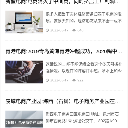
新蛋电商:电商消灭了中间商，同时挤压工厂利润，廉价的商品带来的是大量的失业和低收入人口，怎么办？
很多人把当下实体经济萧条归罪于电商的发
展，这是无知的。经济形态从来不会一成不
变，从男耕女织到蒸汽机，人类经历了上千
2022-08-17
646
年的发展，才慢慢摆脱低效的高强度劳动...
青港电商:2019青岛黄海青港冲超成功，2020踢中超青岛会保级吗？
这话说的... 能不能保级全看这个冬天引援补
强情况。以现在的阵容打中超，基本上和今
年人和一个下场。 现在问题是，队内有经
2022-08-17
922
验的球员年纪偏大，最明显的就是...
虞城电商产业园:海西（石狮）电子商务产业园在哪？
海西电子商务园区电商园 地址：泉州市石
狮市西灵路1号 途径公交车： 802路 k901
路 k902路到石狮服装城南区公交站下车向