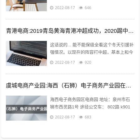
变，从男耕女织到蒸汽机，人类经历了上千
2022-08-17
646
年的发展，才慢慢摆脱低效的高强度劳动...
青港电商:2019青岛黄海青港冲超成功，2020踢中超青岛会保级吗？
这话说的... 能不能保级全看这个冬天引援补
强情况。以现在的阵容打中超，基本上和今
年人和一个下场。 现在问题是，队内有经
2022-08-17
920
验的球员年纪偏大，最明显的就是...
虞城电商产业园:海西（石狮）电子商务产业园在哪？
海西电子商务园区电商园 地址：泉州市石
狮市西灵路1号 途径公交车： 802路 k901
路 k902路到石狮服装城南区公交站下车向
2022-08-17
683
前971米即可。 海...