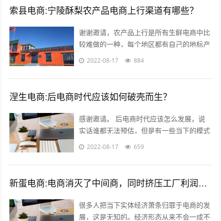
索县电商:宁陵酥梨农产品电商上行渠道有哪些？
谢谢邀请，农产品上行是所有生鲜电商中比
较难做的一种，每个地区都有自己的地标产
品，根据产品的特点，进行品牌建设，营
2022-08-17
884
销，适宜快递的包装，加上自己的情怀，
和...
涅生电商:后电商时代应该如何破壳而生？
感谢邀请。 后电商时代应该怎么发展，说
实话谁都无法预估，但是有一些当下的模式
可以借鉴，毕竟未来新的发展核心思维是没
2022-08-17
659
有变的。 后电商时代电商是基础，更注...
新蛋电商:电商消灭了中间商，同时挤压工厂利润，廉价的商品带来的是大量的失业和低收入人口，怎么办？
很多人把当下实体经济萧条归罪于电商的发
展，这是无知的。经济形态从来不会一成不