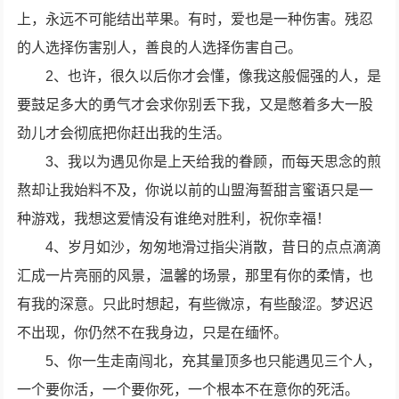
上，永远不可能结出苹果。有时，爱也是一种伤害。残忍
的人选择伤害别人，善良的人选择伤害自己。
2、也许，很久以后你才会懂，像我这般倔强的人，是
要鼓足多大的勇气才会求你别丢下我，又是憋着多大一股
劲儿才会彻底把你赶出我的生活。
3、我以为遇见你是上天给我的眷顾，而每天思念的煎
熬却让我始料不及，你说以前的山盟海誓甜言蜜语只是一
种游戏，我想这爱情没有谁绝对胜利，祝你幸福！
4、岁月如沙，匆匆地滑过指尖消散，昔日的点点滴滴
汇成一片亮丽的风景，温馨的场景，那里有你的柔情，也
有我的深意。只此时想起，有些微凉，有些酸涩。梦迟迟
不出现，你仍然不在我身边，只是在缅怀。
5、你一生走南闯北，充其量顶多也只能遇见三个人，
一个要你活，一个要你死，一个根本不在意你的死活。