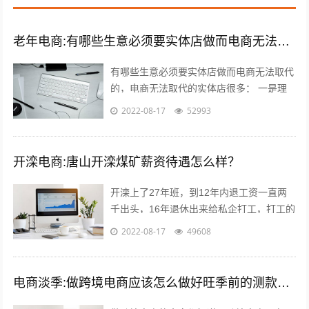
老年电商:有哪些生意必须要实体店做而电商无法取代的，或者投资小上手快适合中老年的？
有哪些生意必须要实体店做而电商无法取代
的，电商无法取代的实体店很多： 一是理
发店，理发是日常生活必需的服务，电商无
2022-08-17
52993
法取代，而且理发的利润还很高，一线城...
开滦电商:唐山开滦煤矿薪资待遇怎么样？
开滦上了27年班，到12年内退工资一直两
千出头，16年退休出来给私企打工，打工的
工资要高于开滦，劳动强度比开滦轻松多
2022-08-17
49608
了，煤企就是女的当男的用，男的当牲...
电商淡季:做跨境电商应该怎么做好旺季前的测款和备货呢？