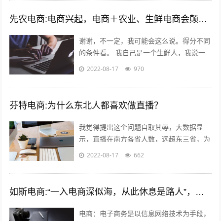
先农电商:电商兴起，电商＋农业、生鲜电商会颠覆掉传统模式吗？
谢谢，不一定，我可能会这么说。得分不同
的条件看。 我自己是一个生鲜人，我说一
些我自己的看法，目前传统农业的一些痛
2022-08-17
970
点； - 无法集中采摘，因为全部小农经...
芬特电商:为什么东北人都喜欢做直播？
我觉得提出这个问题自取其辱，大数据显
示，直播在南方各省人数，远超东三省，为
什么感觉东北人直播多，就是分辩能力太
2022-08-17
662
差，把十二亿说普通话的人，都当成东北人
了...
如斯电商:“一入电商深似海，从此休息是路人”，怎么理解这句话？
电商：电子商务是以信息网络技术为手段，