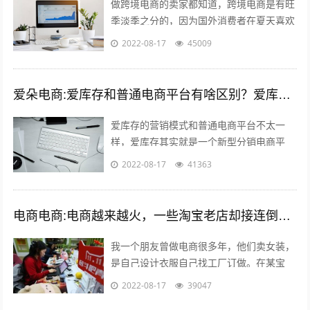
做跨境电商的卖家都知道，跨境电商是有旺
季淡季之分的，因为国外消费者在夏天喜欢
到处去度假之类的，期间并不会经常上网购
2022-08-17
45009
物，所以每年的夏季对于我们跨境电商卖...
爱朵电商:爱库存和普通电商平台有啥区别？爱库存怎么赚钱？
爱库存的营销模式和普通电商平台不太一
样，爱库存其实就是一个新型分销电商平
台，分销嘛，自然需要更多的店主，所以，
2022-08-17
41363
爱库存吸纳了很多店主，而每个店主又有很
多...
电商电商:电商越来越火，一些淘宝老店却接连倒闭，现在开网店到底有多难赚钱？
我一个朋友曾做电商很多年，他们卖女装，
是自己设计衣服自己找工厂订做。在某宝
上，有一年的双十一，他们的营业额流水快
2022-08-17
39047
400万！400万啊！他只有5个员工，...